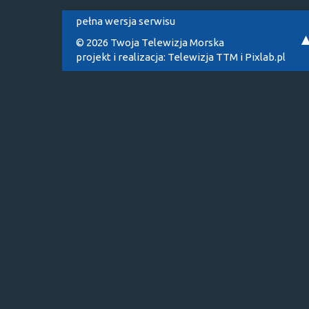
pełna wersja serwisu
© 2026 Twoja Telewizja Morska
projekt i realizacja:
Telewizja TTM
i
Pixlab.pl