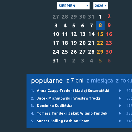
SIERPIEŃ
2026
2
27
28
29
30
31
1
8
9
3
4
5
6
7
10
11
12
13
14
15
16
17
18
19
20
21
22
23
24
25
26
27
28
29
30
31
1
2
3
4
5
6
popularne
z 7 dni
z miesiąca
z rok
1.
Anna Czapp-Treder i Maciej Soczewiński
60
2.
Jacek Michałowski i Wiesław Trocki
55
3.
Dominika Kudlińska
49
4.
Tomasz Tandek i Jakub Wilant-Tandek
38
5.
Sunset Sailing Fashion Show
34