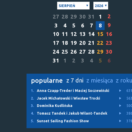
SIERPIEŃ
2026
2
27
28
29
30
31
1
9
3
4
5
6
7
8
10
11
12
13
14
15
16
17
18
19
20
21
22
23
24
25
26
27
28
29
30
31
1
2
3
4
5
6
popularne
z 7 dni
z miesiąca
z rok
1.
Anna Czapp-Treder i Maciej Soczewiński
63
2.
Jacek Michałowski i Wiesław Trocki
56
3.
Dominika Kudlińska
50
4.
Tomasz Tandek i Jakub Wilant-Tandek
38
5.
Sunset Sailing Fashion Show
37