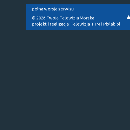
pełna wersja serwisu
© 2026 Twoja Telewizja Morska
projekt i realizacja:
Telewizja TTM
i
Pixlab.pl