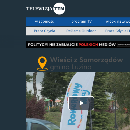
wiadomości
program TV
widoki na żyw
Praca Gdynia
Reklama Outdoor
Praca Gdynia I
Odtwórz
wideo