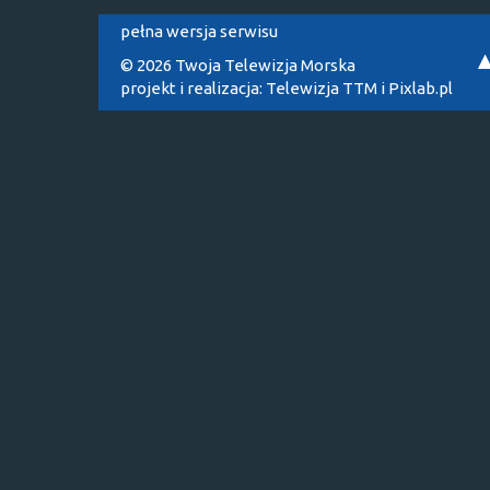
pełna wersja serwisu
© 2026 Twoja Telewizja Morska
projekt i realizacja:
Telewizja TTM
i
Pixlab.pl