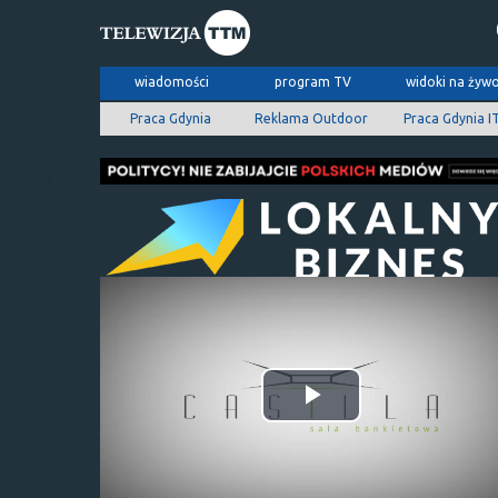
wiadomości
program TV
widoki na żyw
Praca Gdynia
Reklama Outdoor
Praca Gdynia I
Odtwórz
wideo