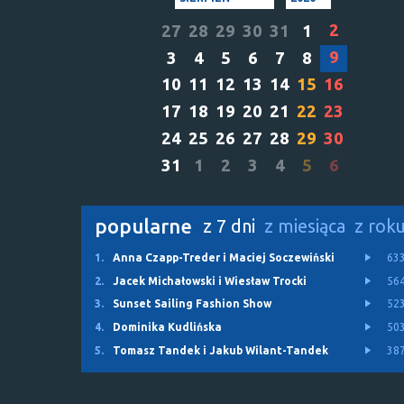
2
27
28
29
30
31
1
9
3
4
5
6
7
8
10
11
12
13
14
15
16
17
18
19
20
21
22
23
24
25
26
27
28
29
30
31
1
2
3
4
5
6
popularne
z 7 dni
z miesiąca
z rok
1.
Anna Czapp-Treder i Maciej Soczewiński
63
2.
Jacek Michałowski i Wiesław Trocki
56
3.
Sunset Sailing Fashion Show
52
4.
Dominika Kudlińska
50
5.
Tomasz Tandek i Jakub Wilant-Tandek
38