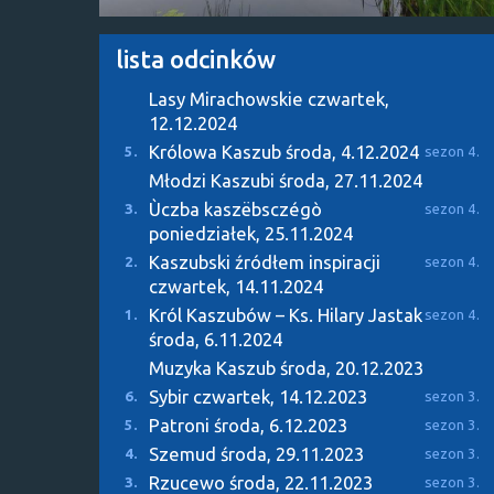
lista odcinków
Lasy Mirachowskie
czwartek,
12.12.2024
Królowa Kaszub
środa, 4.12.2024
5.
sezon 4.
Młodzi Kaszubi
środa, 27.11.2024
Ùczba kaszëbsczégò
3.
sezon 4.
poniedziałek, 25.11.2024
Kaszubski źródłem inspiracji
2.
sezon 4.
czwartek, 14.11.2024
Król Kaszubów – Ks. Hilary Jastak
1.
sezon 4.
środa, 6.11.2024
Muzyka Kaszub
środa, 20.12.2023
Sybir
czwartek, 14.12.2023
6.
sezon 3.
Patroni
środa, 6.12.2023
5.
sezon 3.
Szemud
środa, 29.11.2023
4.
sezon 3.
Rzucewo
środa, 22.11.2023
3.
sezon 3.