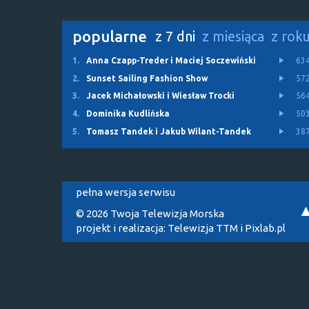
popularne
z 7 dni
z miesiąca
z rok
1.
Anna Czapp-Treder i Maciej Soczewiński
63
2.
Sunset Sailing Fashion Show
57
3.
Jacek Michałowski i Wiesław Trocki
56
4.
Dominika Kudlińska
50
5.
Tomasz Tandek i Jakub Wilant-Tandek
38
pełna wersja serwisu
© 2026 Twoja Telewizja Morska
projekt i realizacja:
Telewizja TTM
i
Pixlab.pl