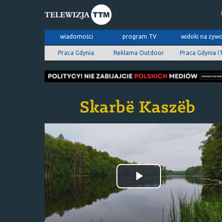
wiadomości
program TV
widoki na żyw
Praca Gdynia
Reklama Outdoor
Praca Gdynia I
Odtwórz
wideo