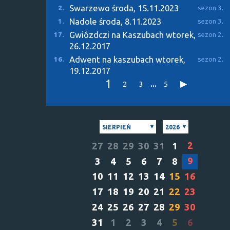
Swarzewo
środa, 15.11.2023
2.
sezon 3.
Nadole
środa, 8.11.2023
1.
sezon 3.
Gwiôzdczi na Kaszubach
wtorek,
17.
sezon 2.
26.12.2017
Adwent na kaszubach
wtorek,
16.
sezon 2.
19.12.2017
1
...
2
3
5
SIERPIEŃ
2026
2
27
28
29
30
31
1
9
3
4
5
6
7
8
10
11
12
13
14
15
16
17
18
19
20
21
22
23
24
25
26
27
28
29
30
31
1
2
3
4
5
6