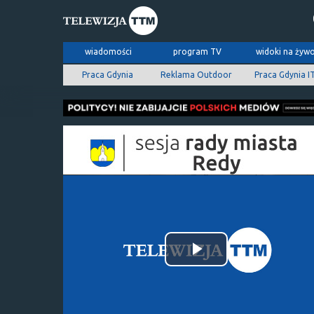
wiadomości
program TV
widoki na żyw
Praca Gdynia
Reklama Outdoor
Praca Gdynia I
Odtwórz
wideo