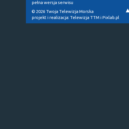
pełna wersja serwisu
© 2026 Twoja Telewizja Morska
projekt i realizacja:
Telewizja TTM
i
Pixlab.pl