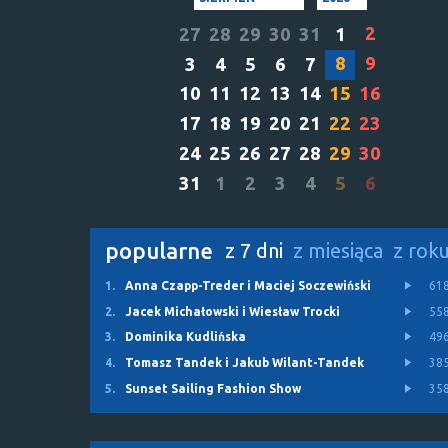
2
27
28
29
30
31
1
8
9
3
4
5
6
7
10
11
12
13
14
15
16
17
18
19
20
21
22
23
24
25
26
27
28
29
30
31
1
2
3
4
5
6
popularne
z 7 dni
z miesiąca
z rok
1.
Anna Czapp-Treder i Maciej Soczewiński
61
2.
Jacek Michałowski i Wiesław Trocki
55
3.
Dominika Kudlińska
49
4.
Tomasz Tandek i Jakub Wilant-Tandek
38
5.
Sunset Sailing Fashion Show
35