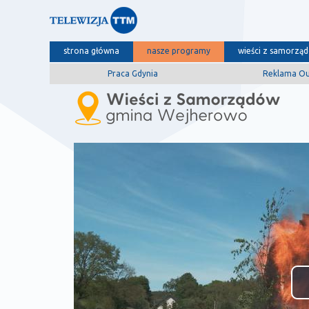
strona główna
nasze programy
wieści z samorzą
Praca Gdynia
Reklama O