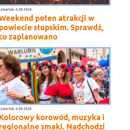
czwartek, 6.08.2026
Weekend pełen atrakcji w
powiecie słupskim. Sprawdź,
co zaplanowano
czwartek, 6.08.2026
Kolorowy korowód, muzyka i
regionalne smaki. Nadchodzi