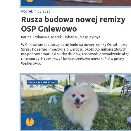
wtorek, 4.08.2026
Rusza budowa nowej remizy
OSP Gniewowo
Karina Trybańska, Marek Trybański, Vasyl Kyrnys
W Gniewowie rozpoczyna się budowa nowej remizy Ochotniczej
Straży Pożarnej. Inwestycja o wartości około 3,5 miliona złotych
ma poprawić warunki służby druhów, usprawnić prowadzenie akcji
ratowniczych i zwiększyć bezpieczeństwo mieszkańców gminy
Wejherowo.
Sopot
gą krajową nr 6
plaża
GMINA WEJHEROWO