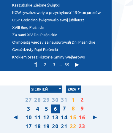
Kaszubskie Zielone Świątki
KGW rywalizowały o przychylność 150-ciu jurorów
OSP Gościcino świętowało swój jubileusz
XVIII Bieg Piaśnicki
Za nami XIV Dni Piaśnickie
Olimpiadą wiedzy zainaugurowali Dni Piaśnickie
Gwiaździsty Rajd Piaśnicki
Krokiem przez Historię Gminy Wejherowo
1
2
3
...
39
SIERPIEŃ
2026
2
27
28
29
30
31
1
7
8
9
3
4
5
6
10
11
12
13
14
15
16
17
18
19
20
21
22
23