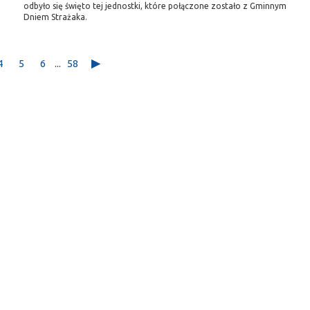
odbyło się święto tej jednostki, które połączone zostało z Gminnym
Dniem Strażaka.
4
5
6
...
58