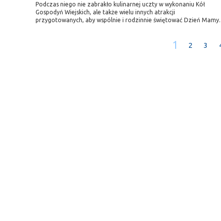
Podczas niego nie zabrakło kulinarnej uczty w wykonaniu Kół
Gospodyń Wiejskich, ale także wielu innych atrakcji
przygotowanych, aby wspólnie i rodzinnie świętować Dzień Mamy.
1
2
3