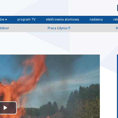
dów
program TV
elektrownia atomowa
nadawca
re
utdoor
Praca Gdynia IT
R
Odtwórz