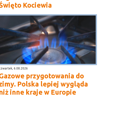
Święto Kociewia
czwartek, 6.08.2026
Gazowe przygotowania do
zimy. Polska lepiej wygląda
niż inne kraje w Europie