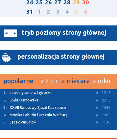
24
25
26
27
28
29
30
31
1
2
3
4
5
6
tryb poziomy strony głównej
personalizacja strony głownej
popularne
z 7 dni
z miesiąca
z roku
1.
Letnie granie w Lęborku
3217
2.
Liwia Ostrowska
2215
3.
XXVII Światowy Zjazd Kaszubów
1596
4.
Monika Labuda i Urszula Walburg
1560
5.
Jacek Pałubicki
1136