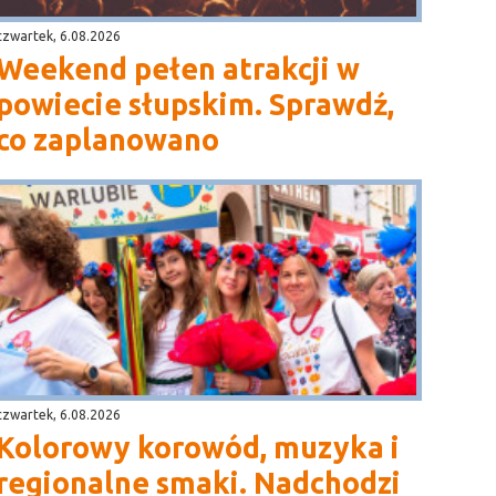
czwartek, 6.08.2026
Weekend pełen atrakcji w
powiecie słupskim. Sprawdź,
co zaplanowano
czwartek, 6.08.2026
Kolorowy korowód, muzyka i
regionalne smaki. Nadchodzi