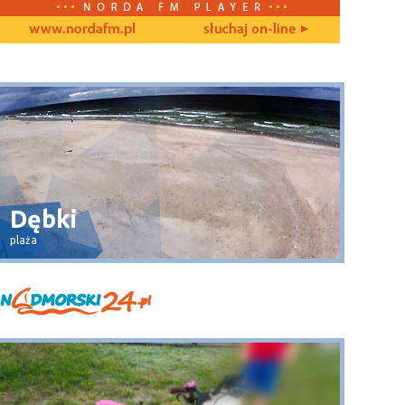
Dębki
Wła
plaża
widok na 