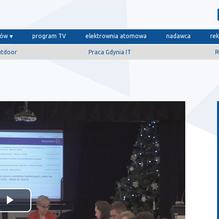
dów
program TV
elektrownia atomowa
nadawca
re
utdoor
Praca Gdynia IT
R
Odtwórz