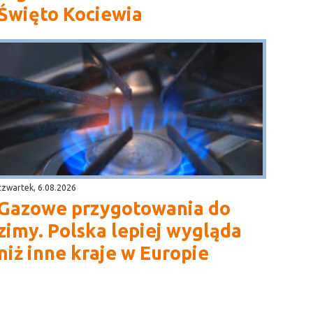
Święto Kociewia
czwartek, 6.08.2026
Gazowe przygotowania do
zimy. Polska lepiej wygląda
niż inne kraje w Europie