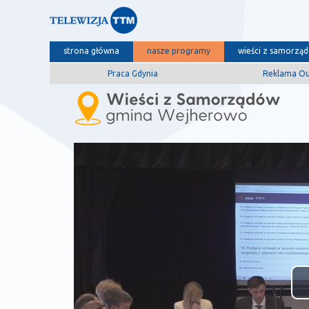
strona główna
nasze programy
wieści z samorzą
Praca Gdynia
Reklama O