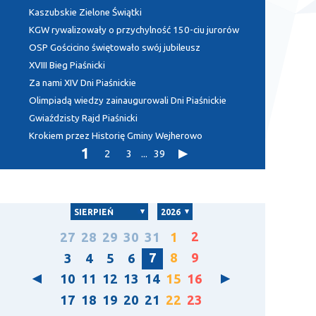
Kaszubskie Zielone Świątki
KGW rywalizowały o przychylność 150-ciu jurorów
OSP Gościcino świętowało swój jubileusz
XVIII Bieg Piaśnicki
Za nami XIV Dni Piaśnickie
Olimpiadą wiedzy zainaugurowali Dni Piaśnickie
Gwiaździsty Rajd Piaśnicki
Krokiem przez Historię Gminy Wejherowo
1
2
3
...
39
SIERPIEŃ
2026
2
27
28
29
30
31
1
7
8
9
3
4
5
6
10
11
12
13
14
15
16
17
18
19
20
21
22
23