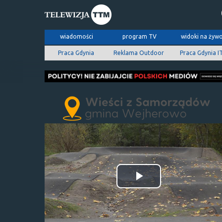
wiadomości
program TV
widoki na żyw
Praca Gdynia
Reklama Outdoor
Praca Gdynia I
Odtwórz
wideo