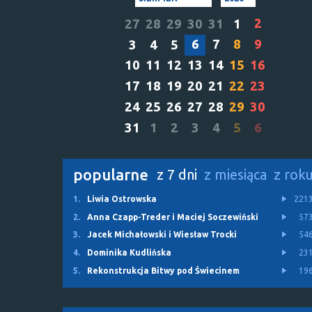
2
27
28
29
30
31
1
6
7
8
9
3
4
5
10
11
12
13
14
15
16
17
18
19
20
21
22
23
24
25
26
27
28
29
30
31
1
2
3
4
5
6
popularne
z 7 dni
z miesiąca
z rok
1.
Liwia Ostrowska
221
2.
Anna Czapp-Treder i Maciej Soczewiński
57
3.
Jacek Michałowski i Wiesław Trocki
54
4.
Dominika Kudlińska
23
5.
Rekonstrukcja Bitwy pod Świecinem
19