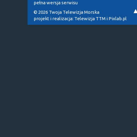
pełna wersja serwisu
© 2026 Twoja Telewizja Morska
projekt i realizacja:
Telewizja TTM
i
Pixlab.pl