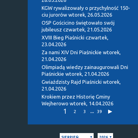
KGW rywalizowały o przychylność 150-
ciu jurorów
wtorek, 26.05.2026
OSP Gościcino świętowało swój
jubileusz
czwartek, 21.05.2026
XVIII Bieg Piaśnicki
czwartek,
23.04.2026
Za nami XIV Dni Piaśnickie
wtorek,
21.04.2026
Olimpiadą wiedzy zainaugurowali Dni
Piaśnickie
wtorek, 21.04.2026
Gwiaździsty Rajd Piaśnicki
wtorek,
21.04.2026
Krokiem przez Historię Gminy
Wejherowo
wtorek, 14.04.2026
1
...
2
3
39
SIERPIEŃ
2026