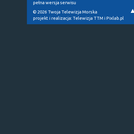
pełna wersja serwisu
© 2026 Twoja Telewizja Morska
projekt i realizacja:
Telewizja TTM
i
Pixlab.pl