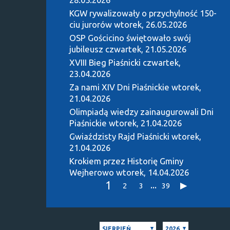
KGW rywalizowały o przychylność 150-
ciu jurorów
wtorek, 26.05.2026
OSP Gościcino świętowało swój
jubileusz
czwartek, 21.05.2026
XVIII Bieg Piaśnicki
czwartek,
23.04.2026
Za nami XIV Dni Piaśnickie
wtorek,
21.04.2026
Olimpiadą wiedzy zainaugurowali Dni
Piaśnickie
wtorek, 21.04.2026
Gwiaździsty Rajd Piaśnicki
wtorek,
21.04.2026
Krokiem przez Historię Gminy
Wejherowo
wtorek, 14.04.2026
1
...
2
3
39
SIERPIEŃ
2026