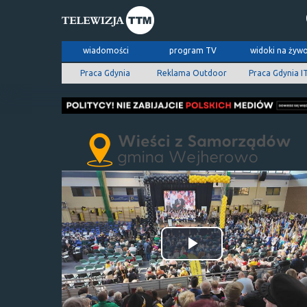
wiadomości
program TV
widoki na żyw
Praca Gdynia
Reklama Outdoor
Praca Gdynia I
Odtwórz
wideo