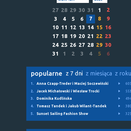
2
27
28
29
30
31
1
7
8
9
3
4
5
6
10
11
12
13
14
15
16
17
18
19
20
21
22
23
24
25
26
27
28
29
30
31
1
2
3
4
5
6
popularne
z 7 dni
z miesiąca
z rok
1.
Anna Czapp-Treder i Maciej Soczewiński
60
2.
Jacek Michałowski i Wiesław Trocki
55
3.
Dominika Kudlińska
49
4.
Tomasz Tandek i Jakub Wilant-Tandek
38
5.
Sunset Sailing Fashion Show
32