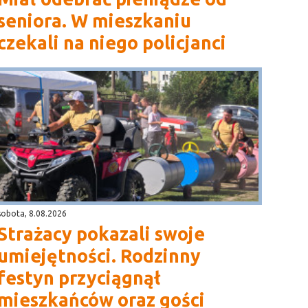
seniora. W mieszkaniu
czekali na niego policjanci
sobota, 8.08.2026
Strażacy pokazali swoje
umiejętności. Rodzinny
festyn przyciągnął
mieszkańców oraz gości