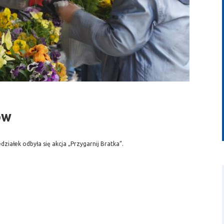
wideo
ów
iałek odbyła się akcja „Przygarnij Bratka”.