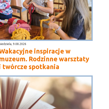
niedziela, 9.08.2026
Wakacyjne inspiracje w
muzeum. Rodzinne warsztaty
i twórcze spotkania