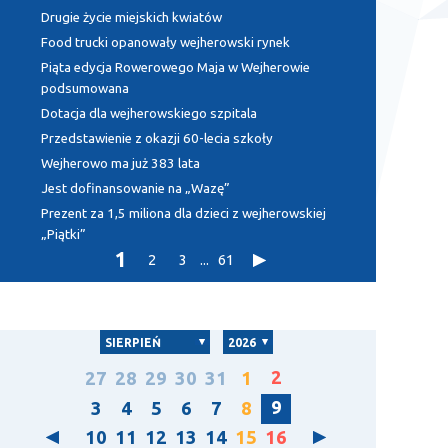
Drugie życie miejskich kwiatów
Food trucki opanowały wejherowski rynek
Piąta edycja Rowerowego Maja w Wejherowie
podsumowana
Dotacja dla wejherowskiego szpitala
Przedstawienie z okazji 60-lecia szkoły
Wejherowo ma już 383 lata
Jest dofinansowanie na „Wazę”
Prezent za 1,5 miliona dla dzieci z wejherowskiej
„Piątki”
1
2
3
...
61
SIERPIEŃ
2026
2
27
28
29
30
31
1
9
3
4
5
6
7
8
10
11
12
13
14
15
16