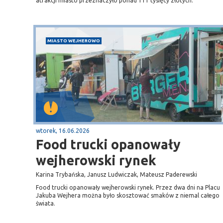
atrakcji miasto przeznaczyło ponad 111 tysięcy złotych.
MIASTO WEJHEROWO
wtorek, 16.06.2026
Food trucki opanowały
wejherowski rynek
Karina Trybańska, Janusz Ludwiczak, Mateusz Paderewski
Food trucki opanowały wejherowski rynek. Przez dwa dni na Placu
Jakuba Wejhera można było skosztować smaków z niemal całego
świata.