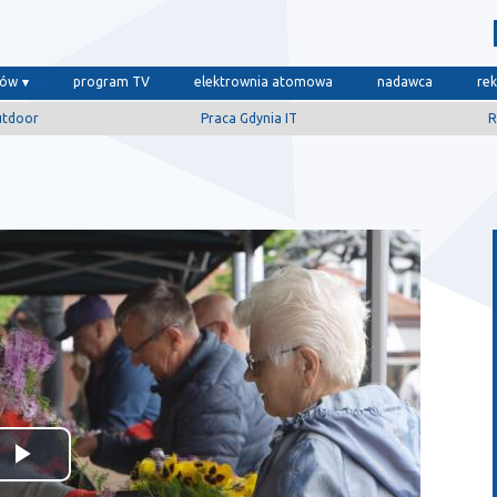
dów
program TV
elektrownia atomowa
nadawca
re
utdoor
Praca Gdynia IT
R
Odtwórz