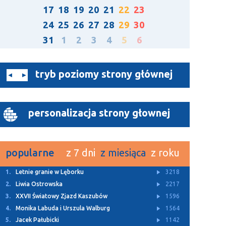
17
18
19
20
21
22
23
24
25
26
27
28
29
30
31
1
2
3
4
5
6
tryb poziomy strony głównej
personalizacja strony głownej
popularne
z 7 dni
z miesiąca
z roku
1.
Letnie granie w Lęborku
3218
2.
Liwia Ostrowska
2217
3.
XXVII Światowy Zjazd Kaszubów
1596
4.
Monika Labuda i Urszula Walburg
1564
5.
Jacek Pałubicki
1142