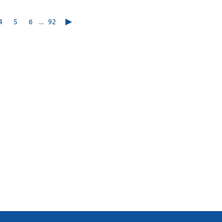
4
5
6
...
92