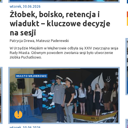
wtorek, 30.06.2026
Żłobek, boisko, retencja i
wiadukt – kluczowe decyzje
na sesji
Patrycja Drewa, Mateusz Paderewski
W Urzędzie Miejskim w Wejherowie odbyła się XXIV zwyczajna sesja
Rady Miasta. Głównym powodem zwołania sesji było utworzenie
żłobka Puchatkowo.
MIASTO WEJHEROWO
Puck
Przystań, molo
wtorek, 30.06.2026