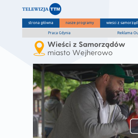
strona główna
nasze programy
wieści z samorzą
Praca Gdynia
Reklama O