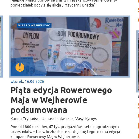
Miejskie kwiaty ponownie trafiły mieszkańców Wejherowa. W
poniedziałek odbyła się akcja „Przygarnij Bratka”.
MIASTO WEJHEROWO
wtorek, 16.06.2026
Piąta edycja Rowerowego
Maja w Wejherowie
podsumowana
Karina Trybańska, Janusz Ludwiczak, Vasyl Kyrnys
Ponad 1800 uczniów, 47 tys. przejazdów i setki nagrodzonych
uczestników – tak w liczbach prezentuje się tegoroczna edycja
kampanii Rowerowy Maj w Wejherowie.