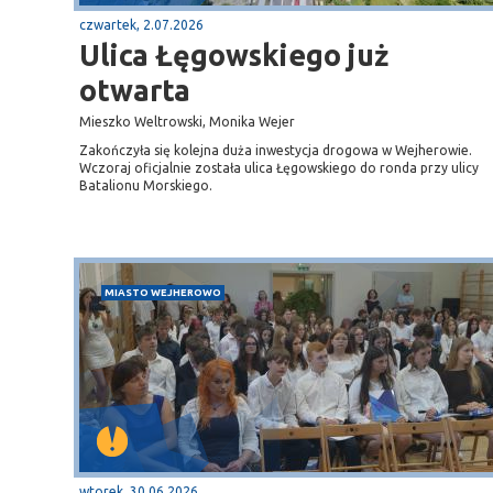
czwartek, 2.07.2026
Ulica Łęgowskiego już
otwarta
Mieszko Weltrowski, Monika Wejer
Zakończyła się kolejna duża inwestycja drogowa w Wejherowie.
Wczoraj oficjalnie została ulica Łęgowskiego do ronda przy ulicy
Batalionu Morskiego.
MIASTO WEJHEROWO
Sopot
gą krajową nr 6
plaża
wtorek, 30.06.2026