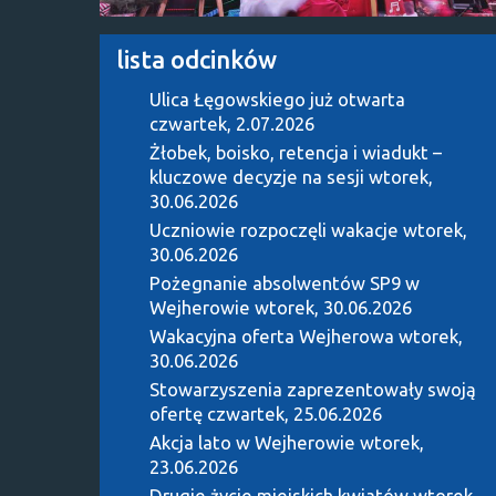
lista odcinków
Ulica Łęgowskiego już otwarta
czwartek, 2.07.2026
Żłobek, boisko, retencja i wiadukt –
kluczowe decyzje na sesji
wtorek,
30.06.2026
Uczniowie rozpoczęli wakacje
wtorek,
30.06.2026
Pożegnanie absolwentów SP9 w
Wejherowie
wtorek, 30.06.2026
Wakacyjna oferta Wejherowa
wtorek,
30.06.2026
Stowarzyszenia zaprezentowały swoją
ofertę
czwartek, 25.06.2026
Akcja lato w Wejherowie
wtorek,
23.06.2026
Drugie życie miejskich kwiatów
wtorek,