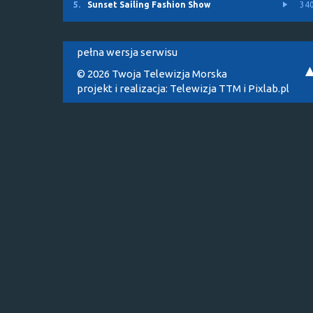
5.
Sunset Sailing Fashion Show
34
pełna wersja serwisu
© 2026 Twoja Telewizja Morska
projekt i realizacja:
Telewizja TTM
i
Pixlab.pl