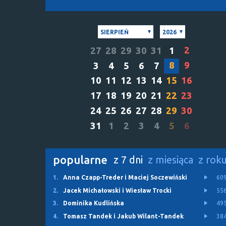
SIERPIEŃ
2026
2
27
28
29
30
31
1
8
9
3
4
5
6
7
10
11
12
13
14
15
16
17
18
19
20
21
22
23
24
25
26
27
28
29
30
31
1
2
3
4
5
6
popularne
z 7 dni
z miesiąca
z rok
1.
Anna Czapp-Treder i Maciej Soczewiński
60
2.
Jacek Michałowski i Wiesław Trocki
55
3.
Dominika Kudlińska
49
4.
Tomasz Tandek i Jakub Wilant-Tandek
38