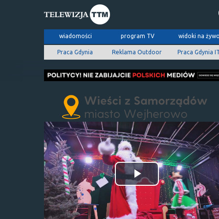
wiadomości
program TV
widoki na żyw
Praca Gdynia
Reklama Outdoor
Praca Gdynia I
Odtwórz
wideo