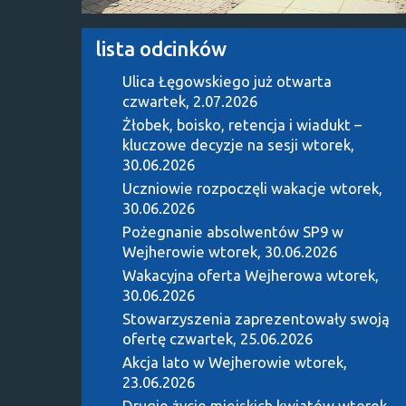
lista odcinków
Ulica Łęgowskiego już otwarta
czwartek, 2.07.2026
Żłobek, boisko, retencja i wiadukt –
kluczowe decyzje na sesji
wtorek,
30.06.2026
Uczniowie rozpoczęli wakacje
wtorek,
30.06.2026
Pożegnanie absolwentów SP9 w
Wejherowie
wtorek, 30.06.2026
Wakacyjna oferta Wejherowa
wtorek,
30.06.2026
Stowarzyszenia zaprezentowały swoją
ofertę
czwartek, 25.06.2026
Akcja lato w Wejherowie
wtorek,
23.06.2026
Drugie życie miejskich kwiatów
wtorek,