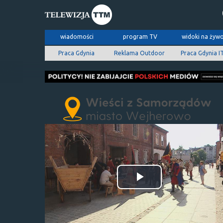
wiadomości
program TV
widoki na żyw
Praca Gdynia
Reklama Outdoor
Praca Gdynia I
Odtwórz
wideo