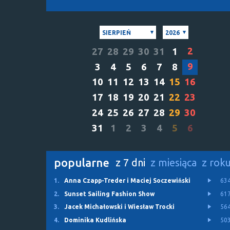
SIERPIEŃ
2026
2
27
28
29
30
31
1
9
3
4
5
6
7
8
10
11
12
13
14
15
16
17
18
19
20
21
22
23
24
25
26
27
28
29
30
31
1
2
3
4
5
6
popularne
z 7 dni
z miesiąca
z rok
1.
Anna Czapp-Treder i Maciej Soczewiński
63
2.
Sunset Sailing Fashion Show
61
3.
Jacek Michałowski i Wiesław Trocki
56
4.
Dominika Kudlińska
50