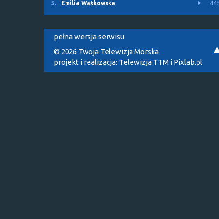
5.
Emilia Waśkowska
44
pełna wersja serwisu
© 2026 Twoja Telewizja Morska
projekt i realizacja:
Telewizja TTM
i
Pixlab.pl