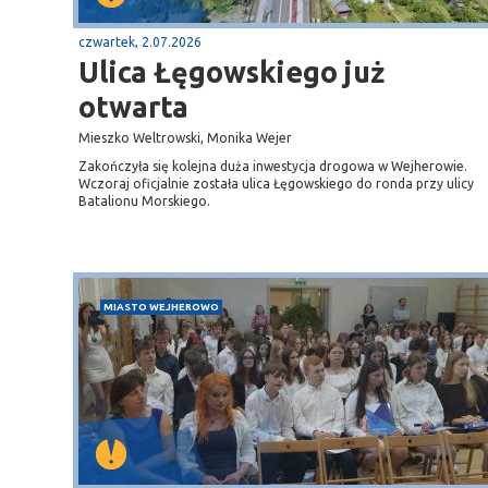
czwartek, 2.07.2026
Ulica Łęgowskiego już
otwarta
Mieszko Weltrowski, Monika Wejer
Zakończyła się kolejna duża inwestycja drogowa w Wejherowie.
Wczoraj oficjalnie została ulica Łęgowskiego do ronda przy ulicy
Batalionu Morskiego.
Sopot
MIASTO WEJHEROWO
gą krajową nr 6
plaża