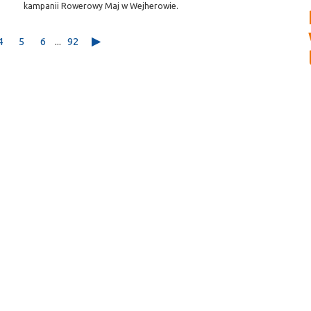
kampanii Rowerowy Maj w Wejherowie.
4
5
6
...
92