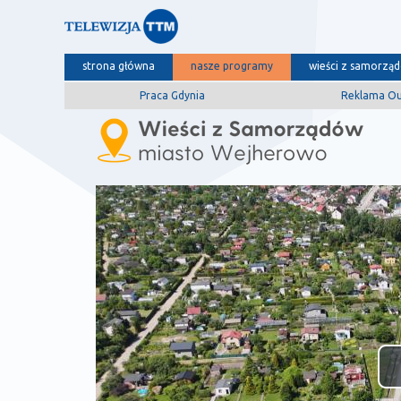
strona główna
nasze programy
wieści z samorzą
Praca Gdynia
Reklama O