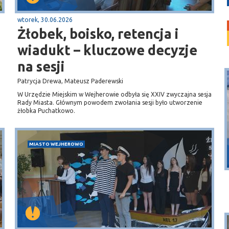
wtorek, 30.06.2026
Żłobek, boisko, retencja i
wiadukt – kluczowe decyzje
na sesji
Patrycja Drewa, Mateusz Paderewski
W Urzędzie Miejskim w Wejherowie odbyła się XXIV zwyczajna sesja
Rady Miasta. Głównym powodem zwołania sesji było utworzenie
żłobka Puchatkowo.
Puck
MIASTO WEJHEROWO
Przystań, molo