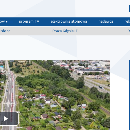
dów
program TV
elektrownia atomowa
nadawca
re
utdoor
Praca Gdynia IT
R
Odtwórz