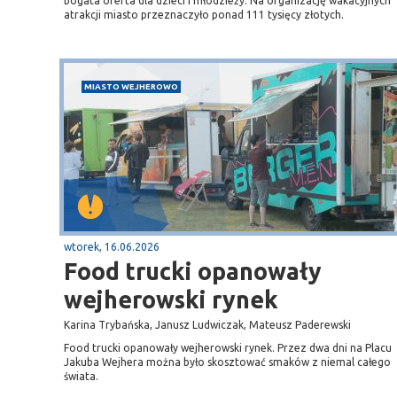
bogata oferta dla dzieci i młodzieży. Na organizację wakacyjnych
atrakcji miasto przeznaczyło ponad 111 tysięcy złotych.
MIASTO WEJHEROWO
wtorek, 16.06.2026
Food trucki opanowały
wejherowski rynek
Karina Trybańska, Janusz Ludwiczak, Mateusz Paderewski
Food trucki opanowały wejherowski rynek. Przez dwa dni na Placu
Jakuba Wejhera można było skosztować smaków z niemal całego
świata.