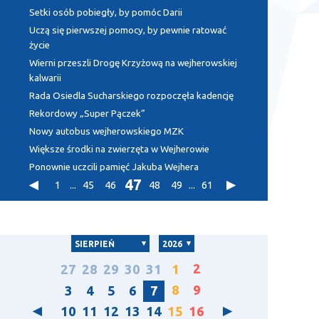
Setki osób pobiegły, by pomóc Darii
Uczą się pierwszej pomocy, by pewnie ratować
życie
Wierni przeszli Drogę Krzyżową na wejherowskiej
kalwarii
Rada Osiedla Sucharskiego rozpoczęła kadencję
Rekordowy „Super Pączek”
Nowy autobus wejherowskiego MZK
Większe środki na zwierzęta w Wejherowie
Ponownie uczcili pamięć Jakuba Wejhera
47
1
...
45
46
48
49
...
61
SIERPIEŃ
2026
2
27
28
29
30
31
1
8
9
3
4
5
6
7
10
11
12
13
14
15
16