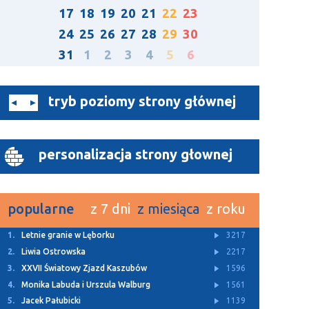
17
18
19
20
21
22
23
24
25
26
27
28
29
30
31
1
2
3
4
5
6
tryb poziomy strony głównej
personalizacja strony głownej
popularne
z 7 dni
z miesiąca
z roku
1.
Letnie granie w Lęborku
3217
2.
Liwia Ostrowska
2217
3.
XXVII Światowy Zjazd Kaszubów
1596
4.
Monika Labuda i Urszula Walburg
1561
5.
Jacek Pałubicki
1139