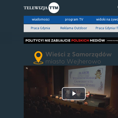
wiadomości
program TV
widoki na żyw
Praca Gdynia
Reklama Outdoor
Praca Gdynia I
Odtwórz
wideo