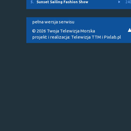
5.
Sunset Sailing Fashion Show
24
pełna wersja serwisu
© 2026 Twoja Telewizja Morska
projekt i realizacja:
Telewizja TTM
i
Pixlab.pl