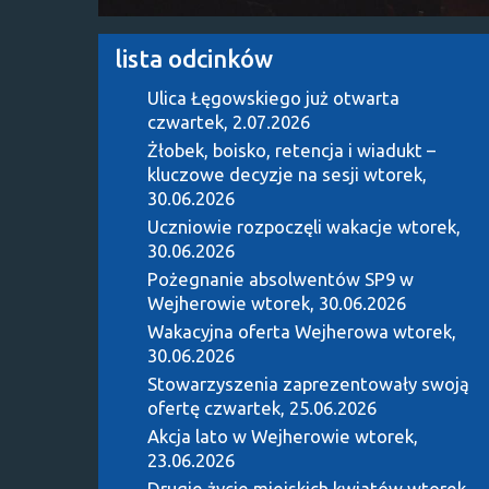
lista odcinków
Ulica Łęgowskiego już otwarta
czwartek, 2.07.2026
Żłobek, boisko, retencja i wiadukt –
kluczowe decyzje na sesji
wtorek,
30.06.2026
Uczniowie rozpoczęli wakacje
wtorek,
30.06.2026
Pożegnanie absolwentów SP9 w
Wejherowie
wtorek, 30.06.2026
Wakacyjna oferta Wejherowa
wtorek,
30.06.2026
Stowarzyszenia zaprezentowały swoją
ofertę
czwartek, 25.06.2026
Akcja lato w Wejherowie
wtorek,
23.06.2026
Drugie życie miejskich kwiatów
wtorek,