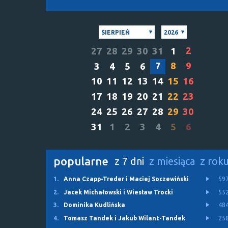
SIERPIEŃ
2026
2
27
28
29
30
31
1
7
8
9
3
4
5
6
10
11
12
13
14
15
16
17
18
19
20
21
22
23
24
25
26
27
28
29
30
31
1
2
3
4
5
6
popularne
z 7 dni
z miesiąca
z rok
1.
Anna Czapp-Treder i Maciej Soczewiński
59
2.
Jacek Michałowski i Wiesław Trocki
55
3.
Dominika Kudlińska
48
4.
Tomasz Tandek i Jakub Wilant-Tandek
25