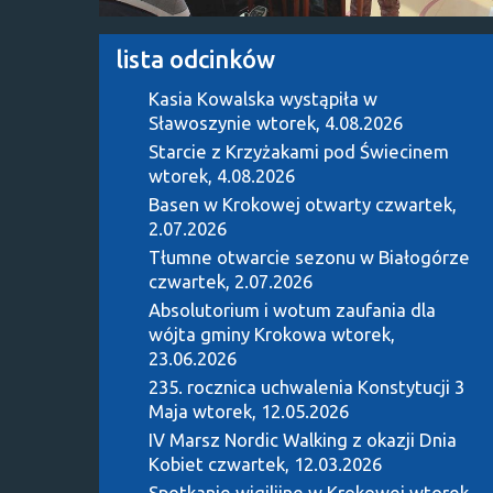
lista odcinków
Kasia Kowalska wystąpiła w
Sławoszynie
wtorek, 4.08.2026
Starcie z Krzyżakami pod Świecinem
wtorek, 4.08.2026
Basen w Krokowej otwarty
czwartek,
2.07.2026
Tłumne otwarcie sezonu w Białogórze
czwartek, 2.07.2026
Absolutorium i wotum zaufania dla
wójta gminy Krokowa
wtorek,
23.06.2026
235. rocznica uchwalenia Konstytucji 3
Maja
wtorek, 12.05.2026
IV Marsz Nordic Walking z okazji Dnia
Kobiet
czwartek, 12.03.2026
Spotkanie wigilijne w Krokowej
wtorek,