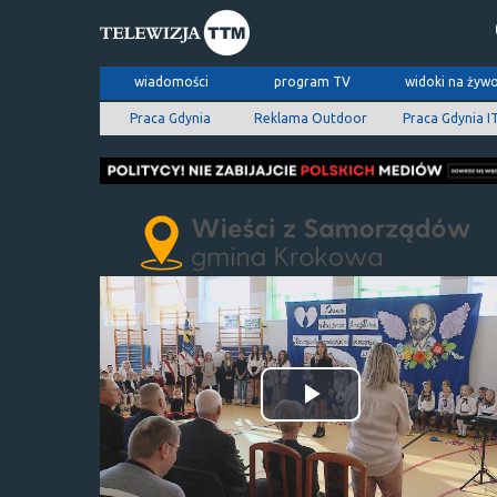
wiadomości
program TV
widoki na żyw
Praca Gdynia
Reklama Outdoor
Praca Gdynia I
Odtwórz
wideo