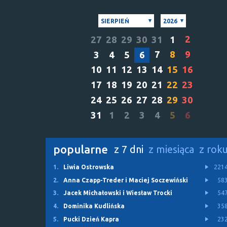
SIERPIEŃ
2026
2
27
28
29
30
31
1
7
8
9
3
4
5
6
10
11
12
13
14
15
16
17
18
19
20
21
22
23
24
25
26
27
28
29
30
31
1
2
3
4
5
6
popularne
z 7 dni
z miesiąca
z rok
1.
Liwia Ostrowska
221
2.
Anna Czapp-Treder i Maciej Soczewiński
58
3.
Jacek Michałowski i Wiesław Trocki
54
4.
Dominika Kudlińska
35
5.
Pucki Dzień Kapra
23