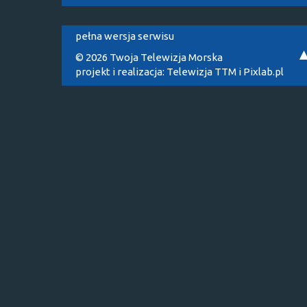
pełna wersja serwisu
© 2026 Twoja Telewizja Morska
projekt i realizacja:
Telewizja TTM
i
Pixlab.pl