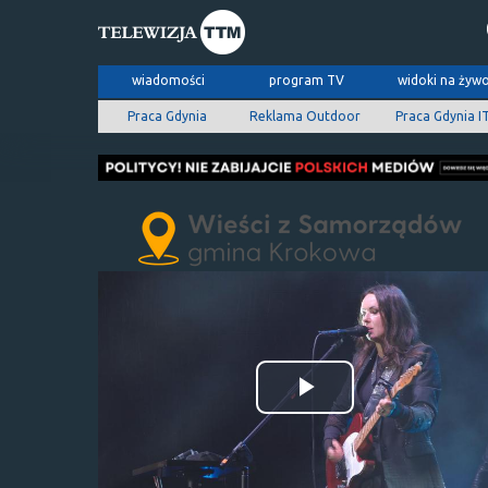
wiadomości
program TV
widoki na żyw
Praca Gdynia
Reklama Outdoor
Praca Gdynia I
Odtwórz
wideo