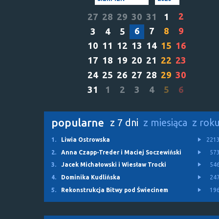
2
27
28
29
30
31
1
6
7
8
9
3
4
5
10
11
12
13
14
15
16
17
18
19
20
21
22
23
24
25
26
27
28
29
30
31
1
2
3
4
5
6
popularne
z 7 dni
z miesiąca
z rok
1.
Liwia Ostrowska
221
2.
Anna Czapp-Treder i Maciej Soczewiński
57
3.
Jacek Michałowski i Wiesław Trocki
54
4.
Dominika Kudlińska
24
5.
Rekonstrukcja Bitwy pod Świecinem
19