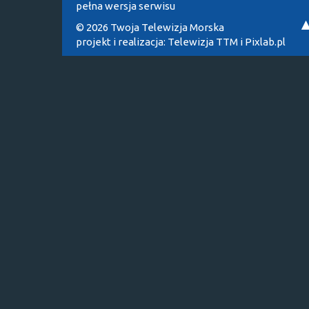
pełna wersja serwisu
© 2026 Twoja Telewizja Morska
projekt i realizacja:
Telewizja TTM
i
Pixlab.pl