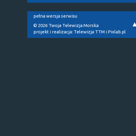
pełna wersja serwisu
© 2026 Twoja Telewizja Morska
projekt i realizacja:
Telewizja TTM
i
Pixlab.pl