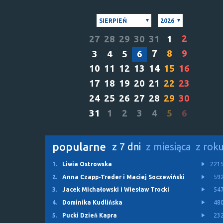
SIERPIEŃ
2026
2
27
28
29
30
31
1
7
8
9
3
4
5
6
10
11
12
13
14
15
16
17
18
19
20
21
22
23
24
25
26
27
28
29
30
31
1
2
3
4
5
6
popularne
z 7 dni
z miesiąca
z rok
1.
Liwia Ostrowska
221
2.
Anna Czapp-Treder i Maciej Soczewiński
59
3.
Jacek Michałowski i Wiesław Trocki
54
4.
Dominika Kudlińska
48
5.
Pucki Dzień Kapra
23