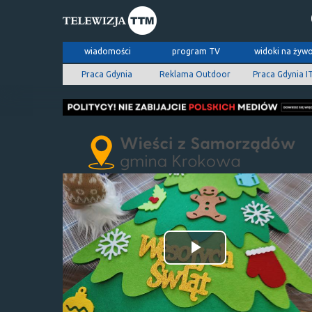
wiadomości
program TV
widoki na żyw
Praca Gdynia
Reklama Outdoor
Praca Gdynia I
Odtwórz
wideo