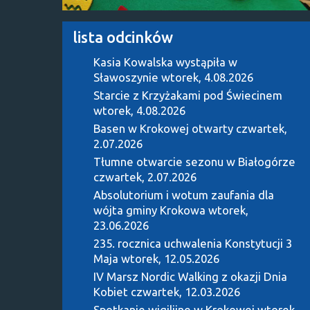
lista odcinków
Kasia Kowalska wystąpiła w
Sławoszynie
wtorek, 4.08.2026
Starcie z Krzyżakami pod Świecinem
wtorek, 4.08.2026
Basen w Krokowej otwarty
czwartek,
2.07.2026
Tłumne otwarcie sezonu w Białogórze
czwartek, 2.07.2026
Absolutorium i wotum zaufania dla
wójta gminy Krokowa
wtorek,
23.06.2026
235. rocznica uchwalenia Konstytucji 3
Maja
wtorek, 12.05.2026
IV Marsz Nordic Walking z okazji Dnia
Kobiet
czwartek, 12.03.2026
Spotkanie wigilijne w Krokowej
wtorek,