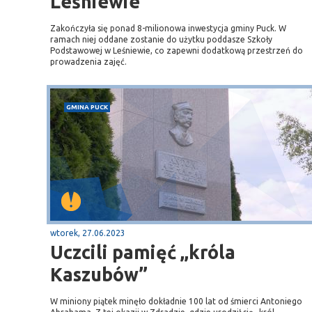
Leśniewie
Zakończyła się ponad 8-milionowa inwestycja gminy Puck. W
ramach niej oddane zostanie do użytku poddasze Szkoły
Podstawowej w Leśniewie, co zapewni dodatkową przestrzeń do
prowadzenia zajęć.
Sopot
GMINA PUCK
gą krajową nr 6
plaża
wtorek, 27.06.2023
Uczcili pamięć „króla
Kaszubów”
W miniony piątek minęło dokładnie 100 lat od śmierci Antoniego