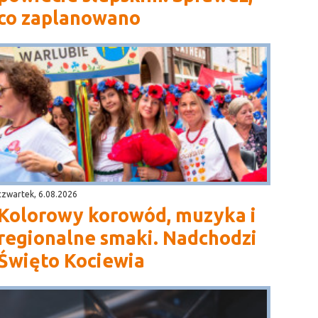
co zaplanowano
czwartek, 6.08.2026
Kolorowy korowód, muzyka i
regionalne smaki. Nadchodzi
Święto Kociewia