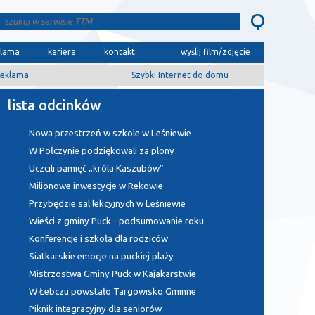
klama
kariera
kontakt
wyślij film/zdjęcie
eklama
Szybki Internet do domu
lista odcinków
Nowa przestrzeń w szkole w Leśniewie
W Połczynie podziękowali za plony
Uczcili pamięć „króla Kaszubów”
Milionowe inwestycje w Rekowie
Przybędzie sal lekcyjnych w Leśniewie
Wieści z gminy Puck - podsumowanie roku
Konferencje i szkoła dla rodziców
Siatkarskie emocje na puckiej plaży
Mistrzostwa Gminy Puck w Kajakarstwie
W Łebczu powstało Targowisko Gminne
Piknik integracyjny dla seniorów