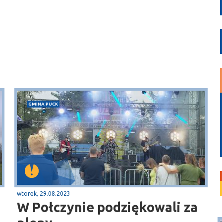
GMINA PUCK
wtorek, 29.08.2023
W Połczynie podziękowali za