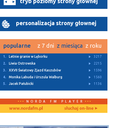
tryb poziomy strony głównej
personalizacja strony głownej
popularne
z 7 dni
z miesiąca
z roku
1.
Letnie granie w Lęborku
3217
2.
Liwia Ostrowska
2215
3.
XXVII Światowy Zjazd Kaszubów
1596
4.
Monika Labuda i Urszula Walburg
1560
5.
Jacek Pałubicki
1136