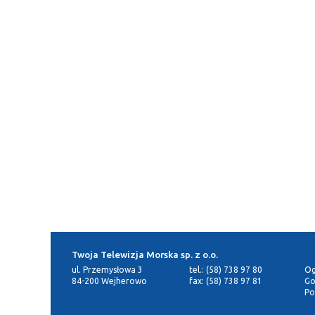
Twoja Telewizja Morska sp. z o.o.
ul. Przemysłowa 3
tel.: (58) 738 97 80
Og
84-200 Wejherowo
fax: (58) 738 97 81
Go
Po