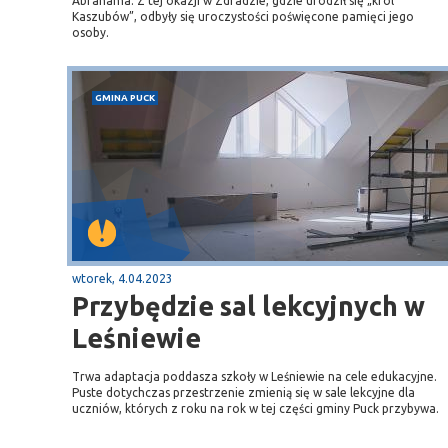
Abrahama. Z tej okazji w Zdradzie, gdzie urodził się „król
Kaszubów”, odbyły się uroczystości poświęcone pamięci jego
osoby.
GMINA PUCK
wtorek, 4.04.2023
Przybędzie sal lekcyjnych w
Leśniewie
Trwa adaptacja poddasza szkoły w Leśniewie na cele edukacyjne.
Puste dotychczas przestrzenie zmienią się w sale lekcyjne dla
uczniów, których z roku na rok w tej części gminy Puck przybywa.