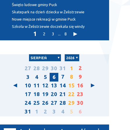
Święto ludowe gminy Puck
Skatepark na dzień dziecka w Żelistrzewie
Nowe miejsce rekreacji w gminie Puck
Szkoła w Żelistrzewie doczekała się windy
1
2
3
...
8
SIERPIEŃ
2026
2
27
28
29
30
31
1
7
8
9
3
4
5
6
10
11
12
13
14
15
16
17
18
19
20
21
22
23
24
25
26
27
28
29
30
31
1
2
3
4
5
6