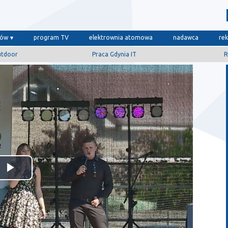
dów
program TV
elektrownia atomowa
nadawca
re
utdoor
Praca Gdynia IT
R
Odtwórz
wideo