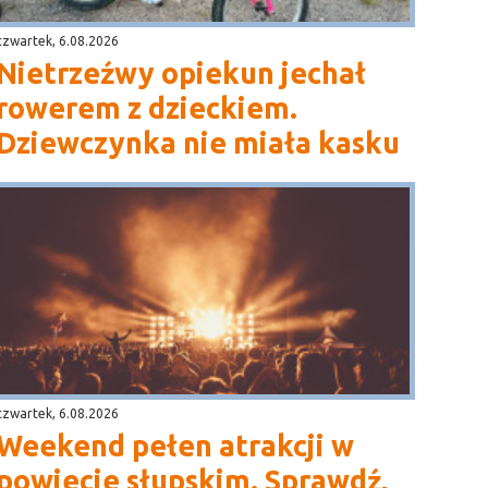
czwartek, 6.08.2026
Nietrzeźwy opiekun jechał
rowerem z dzieckiem.
Dziewczynka nie miała kasku
czwartek, 6.08.2026
Weekend pełen atrakcji w
powiecie słupskim. Sprawdź,