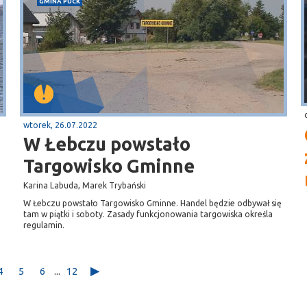
GMINA PUCK
wtorek, 26.07.2022
W Łebczu powstało
Targowisko Gminne
Karina Labuda, Marek Trybański
W Łebczu powstało Targowisko Gminne. Handel będzie odbywał się
tam w piątki i soboty. Zasady funkcjonowania targowiska określa
regulamin.
4
5
6
...
12