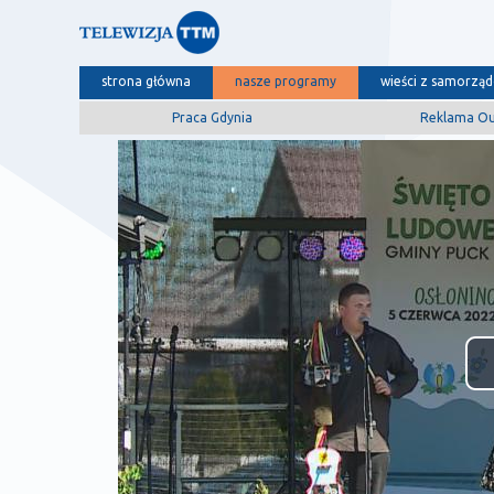
strona główna
nasze programy
wieści z samorzą
Praca Gdynia
Reklama O