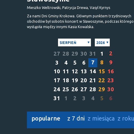
Mieszko Weltrowski, Patrycja Drewa, Vasyl Kyrnys
Za nami Dni Gminy Krokowa. Głównym punktem trzydniowych
obchodów był sobotni koncert w Sławoszynie, podczas którego
wystąpiła między innymi Kasia Kowalska.
SIERPIEŃ
2026
2
27
28
29
30
31
1
7
8
9
3
4
5
6
10
11
12
13
14
15
16
17
18
19
20
21
22
23
24
25
26
27
28
29
30
31
1
2
3
4
5
6
popularne
z 7 dni
z miesiąca
z rok