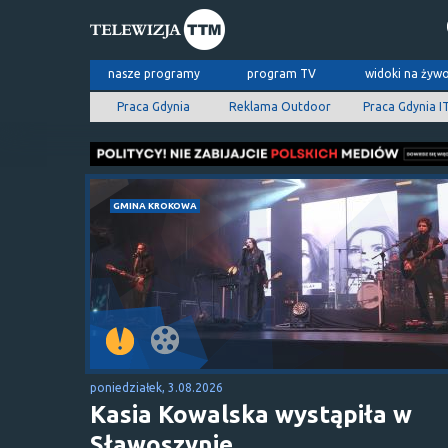
nasze programy
program TV
widoki na żyw
Praca Gdynia
Reklama Outdoor
Praca Gdynia I
GMINA KROKOWA
poniedziałek, 3.08.2026
Kasia Kowalska wystąpiła w
Sławoszynie