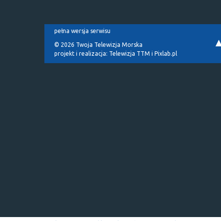
pełna wersja serwisu
© 2026 Twoja Telewizja Morska
projekt i realizacja:
Telewizja TTM
i
Pixlab.pl