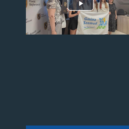
Odtwórz
wideo