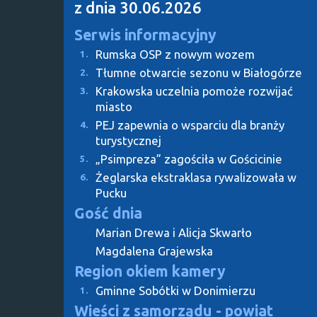
z dnia 30.06.2026
Serwis informacyjny
Rumska OSP z nowym wozem
1.
Tłumne otwarcie sezonu w Białogórze
2.
Krakowska uczelnia pomoże rozwijać
3.
miasto
PEJ zapewnia o wsparciu dla branży
4.
turystycznej
„Psimpreza” zagościła w Gościcinie
5.
Żeglarska ekstraklasa rywalizowała w
6.
Pucku
Gość dnia
Marian Drewa i Alicja Skwarło
Magdalena Grajewska
Region okiem kamery
Gminne Sobótki w Donimierzu
1.
Wieści z samorządu - powiat