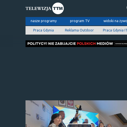
nasze programy
program TV
widoki na żyw
Praca Gdynia
Reklama Outdoor
Praca Gdynia I