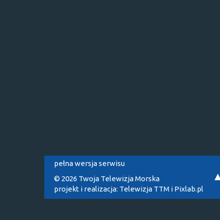
pełna wersja serwisu
© 2026 Twoja Telewizja Morska
projekt i realizacja:
Telewizja TTM
i
Pixlab.pl