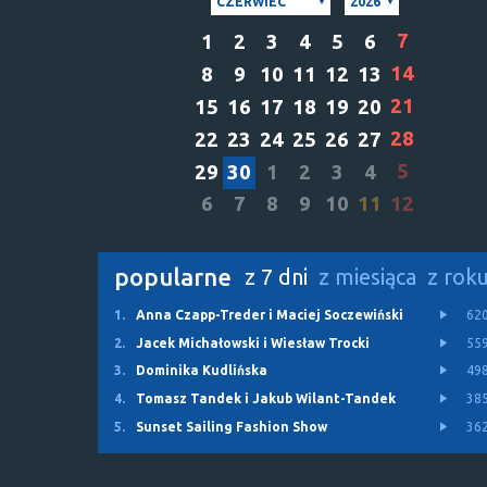
CZERWIEC
2026
7
1
2
3
4
5
6
14
8
9
10
11
12
13
21
15
16
17
18
19
20
28
22
23
24
25
26
27
5
29
30
1
2
3
4
6
7
8
9
10
11
12
popularne
z 7 dni
z miesiąca
z rok
1.
Anna Czapp-Treder i Maciej Soczewiński
62
2.
Jacek Michałowski i Wiesław Trocki
55
3.
Dominika Kudlińska
49
4.
Tomasz Tandek i Jakub Wilant-Tandek
38
5.
Sunset Sailing Fashion Show
36