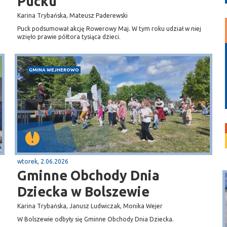
Pucku
Karina Trybańska, Mateusz Paderewski
Puck podsumował akcję Rowerowy Maj. W tym roku udział w niej
wzięło prawie półtora tysiąca dzieci.
GMINA WEJHEROWO
wtorek, 2.06.2026
Gminne Obchody Dnia
Dziecka w Bolszewie
Karina Trybańska, Janusz Ludwiczak, Monika Wejer
W Bolszewie odbyły się Gminne Obchody Dnia Dziecka.