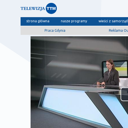
strona główna
nasze programy
wieści z samorzą
Praca Gdynia
Reklama O