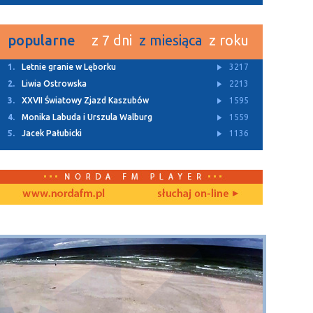
popularne
z 7 dni
z miesiąca
z roku
1.
Letnie granie w Lęborku
3217
2.
Liwia Ostrowska
2213
3.
XXVII Światowy Zjazd Kaszubów
1595
4.
Monika Labuda i Urszula Walburg
1559
5.
Jacek Pałubicki
1136