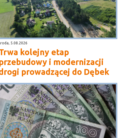
środa, 5.08.2026
Trwa kolejny etap
przebudowy i modernizacji
drogi prowadzącej do Dębek