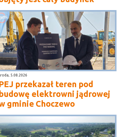
środa, 5.08.2026
PEJ przekazał teren pod
budowę elektrowni jądrowej
w gminie Choczewo