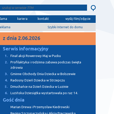
klama
kariera
kontakt
wyślij film/zdjęcie
eklama
Szybki Internet do domu
z dnia 2.06.2026
Serwis informacyjny
1.
Finał akcji Rowerowy Maj w Pucku
2.
Profilaktyka i rodzinna zabawa podczas święta
zdrowia
3.
Gminne Obchody Dnia Dziecka w Bolszewie
4.
Radosny Dzień Dziecka w Strzepczu
5.
Dmuchańce na Dzień Dziecka w Luzinie
6.
Luzińska Dziesiątka wystartowała po raz 14.
Gość dnia
Marian Drewa i Przemysław Kiedrowski
Regina Szczupaczyńska i Alicja Preczewska