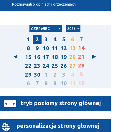
Rozmawiali o opiniach i orzeczeniach
CZERWIEC
2026
7
1
2
3
4
5
6
14
8
9
10
11
12
13
21
15
16
17
18
19
20
28
22
23
24
25
26
27
5
29
30
1
2
3
4
6
7
8
9
10
11
12
tryb poziomy strony głównej
personalizacja strony głownej