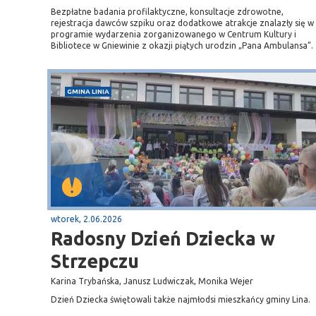
Bezpłatne badania profilaktyczne, konsultacje zdrowotne,
Sopot
rejestracja dawców szpiku oraz dodatkowe atrakcje znalazły się w
programie wydarzenia zorganizowanego w Centrum Kultury i
gą krajową nr 6
plaża
Bibliotece w Gniewinie z okazji piątych urodzin „Pana Ambulansa”.
GMINA LINIA
wtorek, 2.06.2026
Radosny Dzień Dziecka w
Strzepczu
Karina Trybańska, Janusz Ludwiczak, Monika Wejer
Dzień Dziecka świętowali także najmłodsi mieszkańcy gminy Lina.