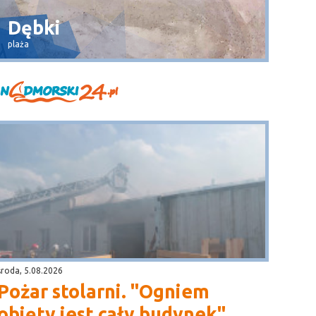
Dębki
Wła
plaża
widok na 
środa, 5.08.2026
Pożar stolarni. "Ogniem
objęty jest cały budynek"