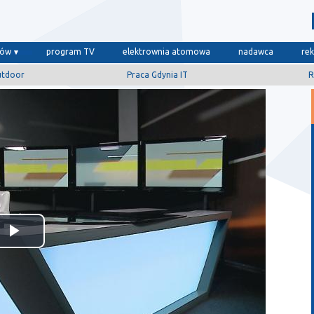
dów
program TV
elektrownia atomowa
nadawca
re
utdoor
Praca Gdynia IT
R
Odtwórz
wideo