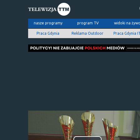
nasze programy
program TV
widoki na żyw
Praca Gdynia
Reklama Outdoor
Praca Gdynia I