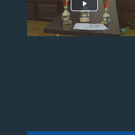
Odtwórz
wideo