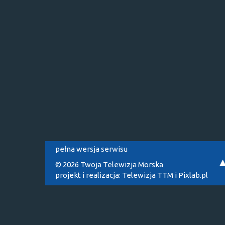
pełna wersja serwisu
© 2026 Twoja Telewizja Morska
projekt i realizacja:
Telewizja TTM
i
Pixlab.pl