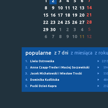
7
1
2
3
4
5
6
14
8
9
10
11
12
13
21
15
16
17
18
19
20
28
22
23
24
25
26
27
5
29
30
1
2
3
4
6
7
8
9
10
11
12
popularne
z 7 dni
z miesiąca
z rok
1.
Liwia Ostrowska
221
2.
Anna Czapp-Treder i Maciej Soczewiński
59
3.
Jacek Michałowski i Wiesław Trocki
55
4.
Dominika Kudlińska
48
5.
Pucki Dzień Kapra
23