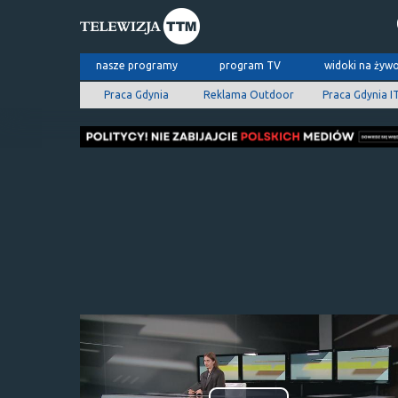
nasze programy
program TV
widoki na żyw
Praca Gdynia
Reklama Outdoor
Praca Gdynia I