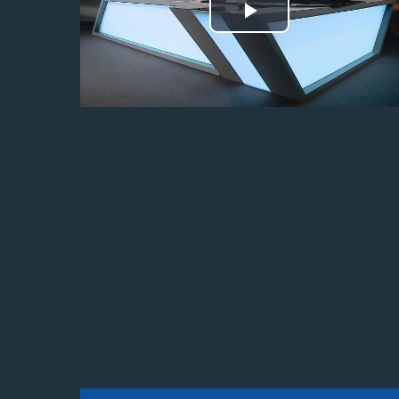
Odtwórz
wideo