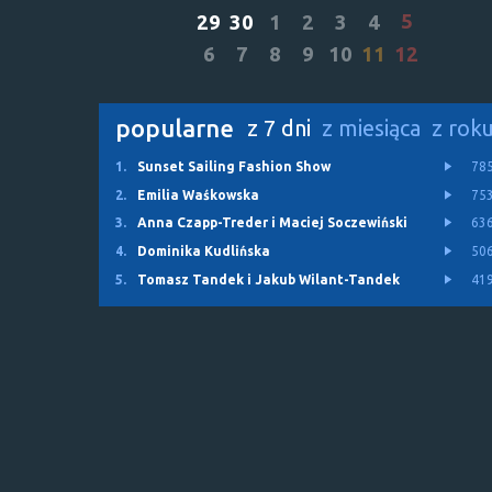
5
29
30
1
2
3
4
6
7
8
9
10
11
12
popularne
z 7 dni
z miesiąca
z rok
1.
Sunset Sailing Fashion Show
78
2.
Emilia Waśkowska
75
3.
Anna Czapp-Treder i Maciej Soczewiński
63
4.
Dominika Kudlińska
50
5.
Tomasz Tandek i Jakub Wilant-Tandek
41