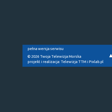
pełna wersja serwisu
© 2026 Twoja Telewizja Morska
projekt i realizacja:
Telewizja TTM
i
Pixlab.pl