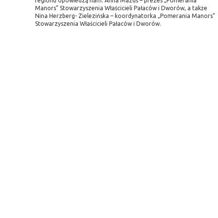
regionu opowiedzą nam: Anna Mazuś – prezes „Pomerania
Manors” Stowarzyszenia Właścicieli Pałaców i Dworów, a także
Nina Herzberg- Zielezińska – koordynatorka „Pomerania Manors”
Stowarzyszenia Właścicieli Pałaców i Dworów.