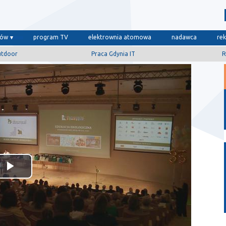
dów
program TV
elektrownia atomowa
nadawca
re
utdoor
Praca Gdynia IT
R
Odtwórz
wideo