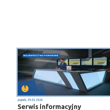
WOJEWÓDZTWO POMORSKIE
piątek, 29.05.2026
Sopot
Serwis informacyjny
gą krajową nr 6
plaża