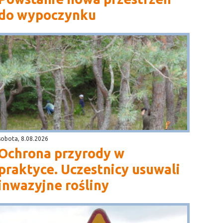
do wypoczynku
sobota, 8.08.2026
Ochrona przyrody w
praktyce. Uczestnicy usuwali
inwazyjne rośliny