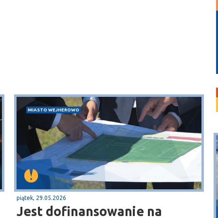
MIASTO WEJHEROWO
piątek, 29.05.2026
Puck
Jest dofinansowanie na
Przystań, molo