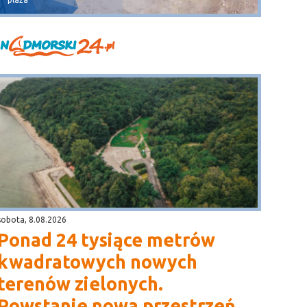
sobota, 8.08.2026
Ponad 24 tysiące metrów
kwadratowych nowych
terenów zielonych.
Powstanie nowa przestrzeń