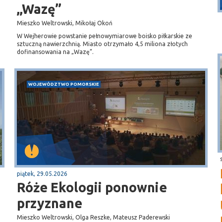
„Wazę”
Mieszko Weltrowski, Mikołaj Okoń
W Wejherowie powstanie pełnowymiarowe boisko piłkarskie ze
sztuczną nawierzchnią. Miasto otrzymało 4,5 miliona złotych
dofinansowania na „Wazę”.
WOJEWÓDZTWO POMORSKIE
piątek, 29.05.2026
Róże Ekologii ponownie
przyznane
Mieszko Weltrowski, Olga Reszke, Mateusz Paderewski