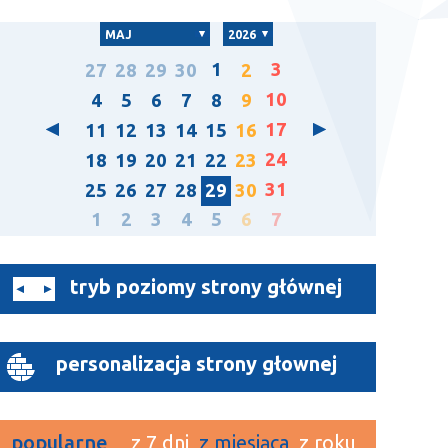
MAJ
2026
1
3
27
28
29
30
2
10
4
5
6
7
8
9
17
11
12
13
14
15
16
24
18
19
20
21
22
23
31
25
26
27
28
29
30
1
2
3
4
5
6
7
tryb poziomy strony głównej
personalizacja strony głownej
popularne
z 7 dni
z miesiąca
z roku