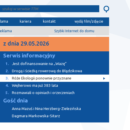
klama
kariera
kontakt
wyślij film/zdjęcie
eklama
Szybki Internet do domu
z dnia 29.05.2026
Serwis informacyjny
1.
Jest dofinansowanie na „Wazę”
2.
Drogą i ścieżką rowerową do Błądzikowa
3.
Róże Ekologii ponownie przyznane
4.
Wejherowo ma już 383 lata
5.
Rozmawiali o opiniach i orzeczeniach
Gość dnia
Anna Mazuś i Nina Herzberg-Zielezińska
Dagmara Markowska-Sitarz