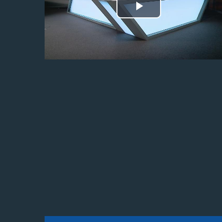
Odtwórz
wideo