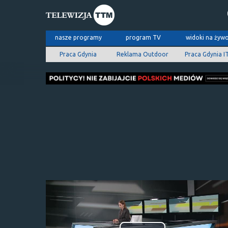
nasze programy
program TV
widoki na żyw
Praca Gdynia
Reklama Outdoor
Praca Gdynia I