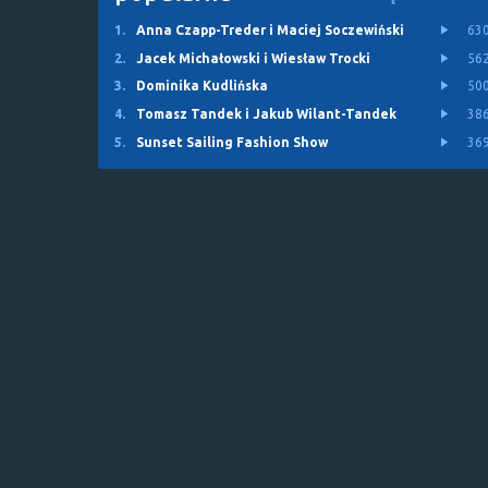
1.
Anna Czapp-Treder i Maciej Soczewiński
63
2.
Jacek Michałowski i Wiesław Trocki
56
3.
Dominika Kudlińska
50
4.
Tomasz Tandek i Jakub Wilant-Tandek
38
5.
Sunset Sailing Fashion Show
36