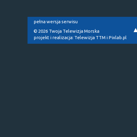
pełna wersja serwisu
© 2026 Twoja Telewizja Morska
projekt i realizacja:
Telewizja TTM
i
Pixlab.pl