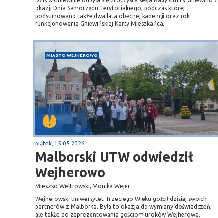
Dziś w Gniewinie odbyła się uroczysta sesja Rady Gminy Gniewino z
okazji Dnia Samorządu Terytorialnego, podczas której
podsumowano także dwa lata obecnej kadencji oraz rok
funkcjonowania Gniewińskiej Karty Mieszkańca.
MIASTO WEJHEROWO
piątek, 15.05.2026
Malborski UTW odwiedził
Wejherowo
Mieszko Weltrowski, Monika Wejer
Wejherowski Uniwersytet Trzeciego Wieku gościł dzisiaj swoich
partnerów z Malborka. Była to okazja do wymiany doświadczeń,
ale także do zaprezentowania gościom uroków Wejherowa.