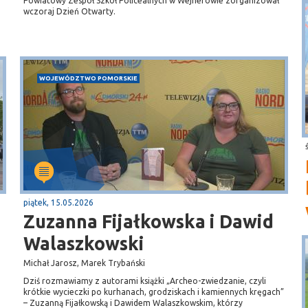
Powiatowy Zespół Szkół Policealnych w Wejherowie zorganizował
wczoraj Dzień Otwarty.
WOJEWÓDZTWO POMORSKIE
piątek, 15.05.2026
Zuzanna Fijałkowska i Dawid
Walaszkowski
Michał Jarosz, Marek Trybański
Dziś rozmawiamy z autorami książki „Archeo-zwiedzanie, czyli
krótkie wycieczki po kurhanach, grodziskach i kamiennych kręgach”
– Zuzanną Fijałkowską i Dawidem Walaszkowskim, którzy