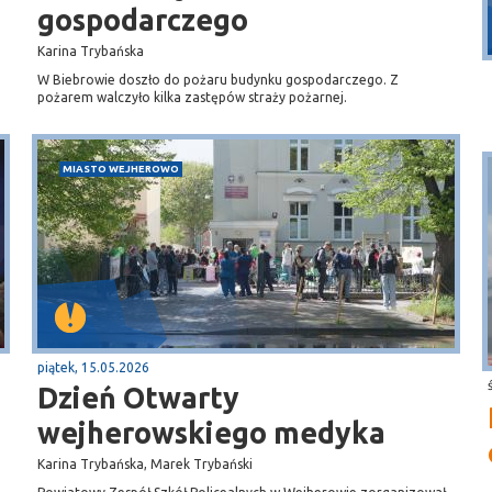
Puck
gospodarczego
Przystań, molo
Karina Trybańska
W Biebrowie doszło do pożaru budynku gospodarczego. Z
pożarem walczyło kilka zastępów straży pożarnej.
MIASTO WEJHEROWO
piątek, 15.05.2026
Dzień Otwarty
wejherowskiego medyka
Karina Trybańska, Marek Trybański