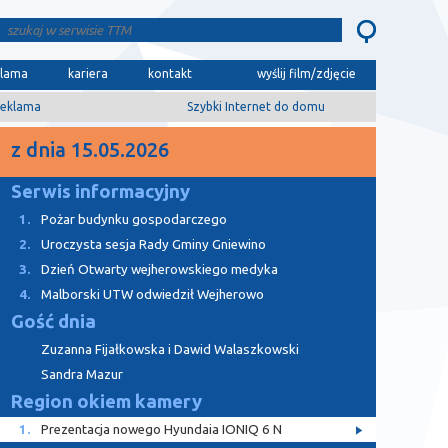
klama
kariera
kontakt
wyślij film/zdjęcie
eklama
Szybki Internet do domu
z dnia 15.05.2026
Serwis informacyjny
1.
Pożar budynku gospodarczego
2.
Uroczysta sesja Rady Gminy Gniewino
3.
Dzień Otwarty wejherowskiego medyka
4.
Malborski UTW odwiedził Wejherowo
Gość dnia
Zuzanna Fijałkowska i Dawid Walaszkowski
Sandra Mazur
Region okiem kamery
1.
Prezentacja nowego Hyundaia IONIQ 6 N