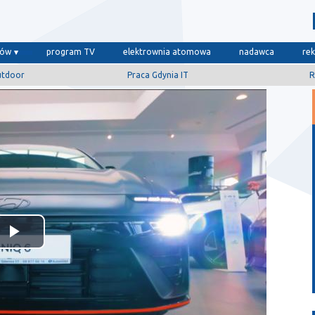
dów
program TV
elektrownia atomowa
nadawca
re
utdoor
Praca Gdynia IT
R
Odtwórz
wideo