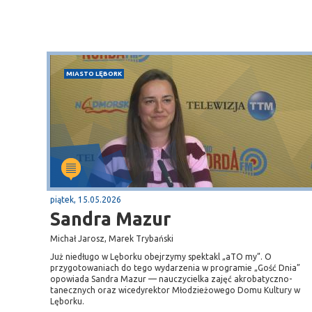
MIASTO LĘBORK
piątek, 15.05.2026
Sandra Mazur
Michał Jarosz, Marek Trybański
Już niedługo w Lęborku obejrzymy spektakl „aTO my”. O
przygotowaniach do tego wydarzenia w programie „Gość Dnia”
opowiada Sandra Mazur — nauczycielka zajęć akrobatyczno-
tanecznych oraz wicedyrektor Młodzieżowego Domu Kultury w
Lęborku.