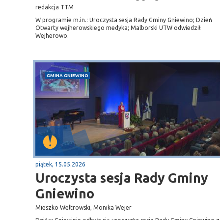
Sopot
redakcja TTM
gą krajową nr 6
plaża
W programie m.in.: Uroczysta sesja Rady Gminy Gniewino; Dzień
Otwarty wejherowskiego medyka; Malborski UTW odwiedził
Wejherowo.
GMINA GNIEWINO
piątek, 15.05.2026
Uroczysta sesja Rady Gminy
Gniewino
Mieszko Weltrowski, Monika Wejer