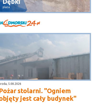
Dębki
Wła
plaża
widok na 
środa, 5.08.2026
Pożar stolarni. "Ogniem
objęty jest cały budynek"