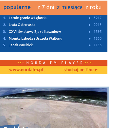
popularne
z 7 dni
z miesiąca
z roku
1.
Letnie granie w Lęborku
3217
2.
Liwia Ostrowska
2213
3.
XXVII Światowy Zjazd Kaszubów
1595
4.
Monika Labuda i Urszula Walburg
1560
5.
Jacek Pałubicki
1136