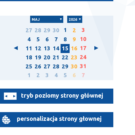
MAJ
2026
1
3
27
28
29
30
2
10
4
5
6
7
8
9
17
11
12
13
14
15
16
24
18
19
20
21
22
23
31
25
26
27
28
29
30
1
2
3
4
5
6
7
tryb poziomy strony głównej
personalizacja strony głownej