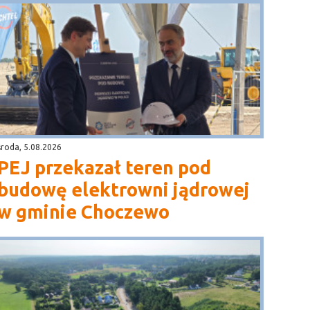
środa, 5.08.2026
PEJ przekazał teren pod
budowę elektrowni jądrowej
w gminie Choczewo