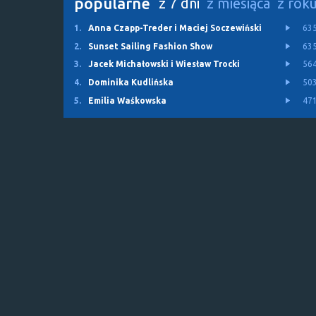
popularne
z 7 dni
z miesiąca
z rok
1.
Anna Czapp-Treder i Maciej Soczewiński
63
2.
Sunset Sailing Fashion Show
63
3.
Jacek Michałowski i Wiesław Trocki
56
4.
Dominika Kudlińska
50
5.
Emilia Waśkowska
47