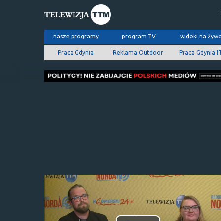
nasze programy
program TV
widoki na żyw
Praca Gdynia
Reklama Outdoor
Praca Gdynia I