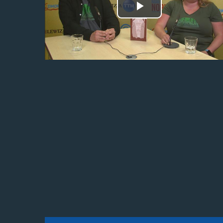
Odtwórz
wideo