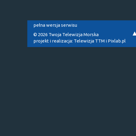
pełna wersja serwisu
© 2026 Twoja Telewizja Morska
projekt i realizacja:
Telewizja TTM
i
Pixlab.pl