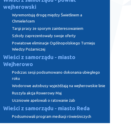
wejherowski
Wyremontują drogę między Świetlinem a
Chmieleńcem
Targi pracy ze sporym zainteresowaniem
Szkoły zaprezentowały swoje oferty
Powiatowe eliminacje Ogólnopolskiego Turnieju
Wiedzy Pożarniczej
Wieści z samorządu - miasto
Wejherowo
Podczas sesji podsumowano dokonania ubiegłego
roku
Wodorowe autobusy wyjeżdżają na wejherowskie linie
Ruszyła akcja Rowerowy Maj
Uczniowie apelowali o ratowanie żab
Wieści z samorządu - miasto Reda
Podsumowali program mediacji rówieśniczych