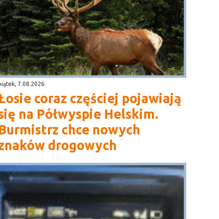
piątek, 7.08.2026
Łosie coraz częściej pojawiają
się na Półwyspie Helskim.
Burmistrz chce nowych
znaków drogowych