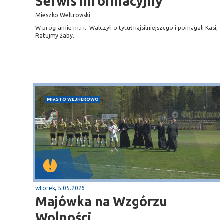
Serwis informacyjny
Mieszko Weltrowski
W programie m.in.: Walczyli o tytuł najsilniejszego i pomagali Kasi;
Ratujmy żaby.
MIASTO WEJHEROWO
wtorek, 5.05.2026
Majówka na Wzgórzu
Sopot
Wolności
gą krajową nr 6
plaża