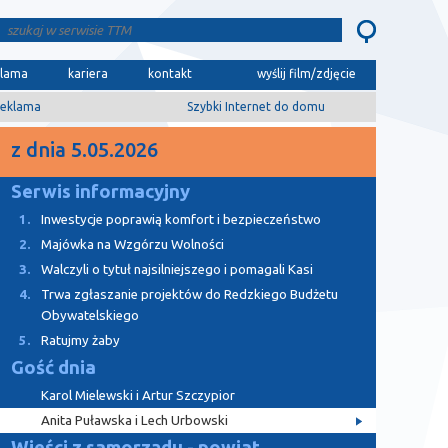
klama
kariera
kontakt
wyślij film/zdjęcie
eklama
Szybki Internet do domu
z dnia 5.05.2026
Serwis informacyjny
1.
Inwestycje poprawią komfort i bezpieczeństwo
2.
Majówka na Wzgórzu Wolności
3.
Walczyli o tytuł najsilniejszego i pomagali Kasi
4.
Trwa zgłaszanie projektów do Redzkiego Budżetu
Obywatelskiego
5.
Ratujmy żaby
Gość dnia
Karol Mielewski i Artur Szczypior
Anita Puławska i Lech Urbowski
Wieści z samorządu - powiat