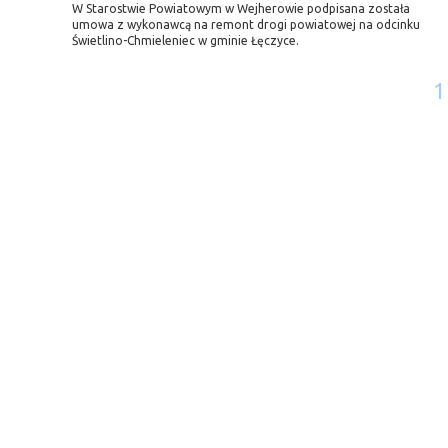
W Starostwie Powiatowym w Wejherowie podpisana została
umowa z wykonawcą na remont drogi powiatowej na odcinku
Świetlino-Chmieleniec w gminie Łęczyce.
1