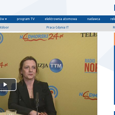
dów
program TV
elektrownia atomowa
nadawca
re
utdoor
Praca Gdynia IT
R
Odtwórz
wideo