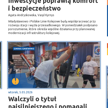
Inwestycje poprawią komfort
i bezpieczeństwo
Agata Andryskowska, Vasyl Kyrnys
Władysławowo i Polskie Linie Kolejowe będą współpracować przy
rozwoju stacji i węzła przesiadkowego. W poniedziałek podpisano
porozumienie, które określa wspólne działania przy planowanej
modernizacji infrastruktury kolejowej.
GMINA GNIEWINO
wtorek, 5.05.2026
Walczyli o tytuł
Puck
najsilniejszego i pomagali
Przystań, molo