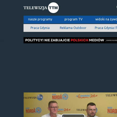
nasze programy
program TV
widoki na żyw
Praca Gdynia
Reklama Outdoor
Praca Gdynia I