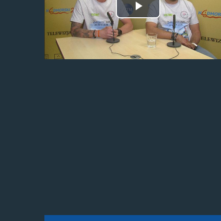
Odtwórz
wideo