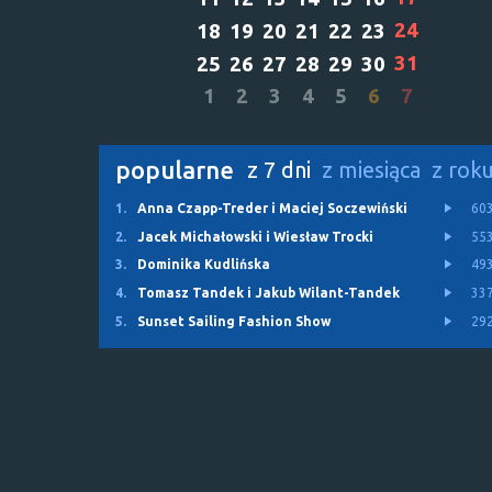
24
18
19
20
21
22
23
31
25
26
27
28
29
30
1
2
3
4
5
6
7
popularne
z 7 dni
z miesiąca
z rok
1.
Anna Czapp-Treder i Maciej Soczewiński
60
2.
Jacek Michałowski i Wiesław Trocki
55
3.
Dominika Kudlińska
49
4.
Tomasz Tandek i Jakub Wilant-Tandek
33
5.
Sunset Sailing Fashion Show
29