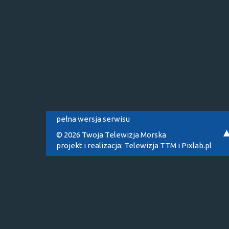
pełna wersja serwisu
© 2026 Twoja Telewizja Morska
projekt i realizacja:
Telewizja TTM
i
Pixlab.pl