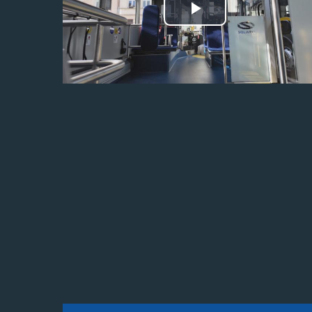
Odtwórz
wideo