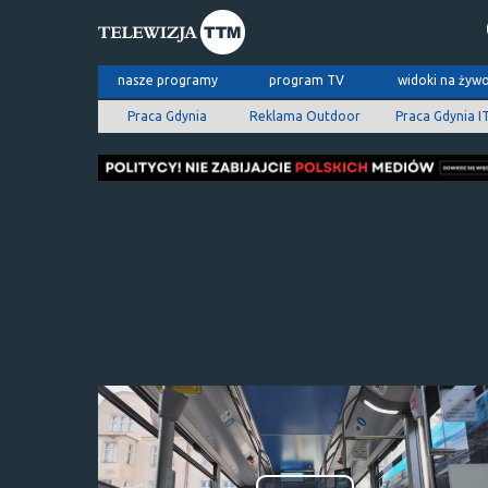
nasze programy
program TV
widoki na żyw
Praca Gdynia
Reklama Outdoor
Praca Gdynia I