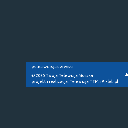
pełna wersja serwisu
© 2026 Twoja Telewizja Morska
projekt i realizacja:
Telewizja TTM
i
Pixlab.pl