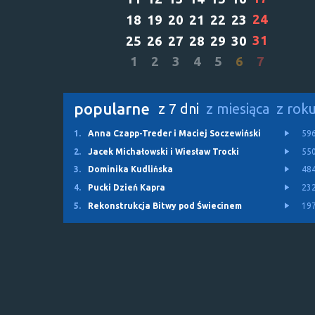
24
18
19
20
21
22
23
31
25
26
27
28
29
30
1
2
3
4
5
6
7
popularne
z 7 dni
z miesiąca
z rok
1.
Anna Czapp-Treder i Maciej Soczewiński
59
2.
Jacek Michałowski i Wiesław Trocki
55
3.
Dominika Kudlińska
48
4.
Pucki Dzień Kapra
23
5.
Rekonstrukcja Bitwy pod Świecinem
19