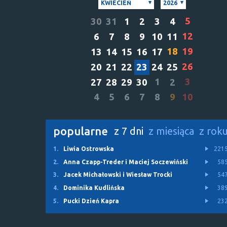
KWIECIEŃ
2026
5
30
31
1
2
3
4
12
6
7
8
9
10
11
18
19
13
14
15
16
17
26
20
21
22
23
24
25
1
3
27
28
29
30
2
4
5
6
7
8
9
10
popularne
z 7 dni
z miesiąca
z rok
1.
Liwia Ostrowska
221
2.
Anna Czapp-Treder i Maciej Soczewiński
58
3.
Jacek Michałowski i Wiesław Trocki
54
4.
Dominika Kudlińska
38
5.
Pucki Dzień Kapra
23