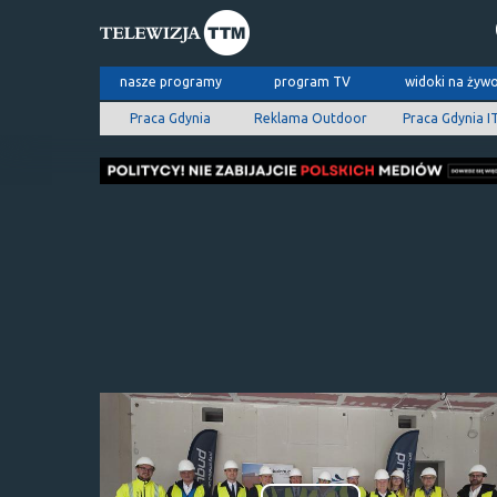
nasze programy
program TV
widoki na żyw
Praca Gdynia
Reklama Outdoor
Praca Gdynia I