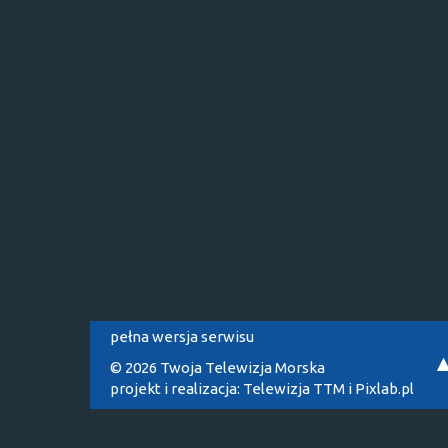
pełna wersja serwisu
© 2026 Twoja Telewizja Morska
projekt i realizacja:
Telewizja TTM
i
Pixlab.pl