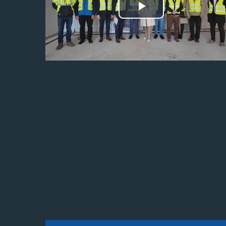
Odtwórz
wideo