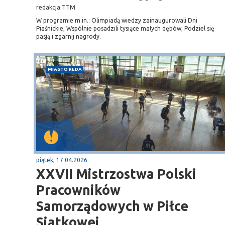
redakcja TTM
gą krajową nr 6
plaża
W programie m.in.: Olimpiadą wiedzy zainaugurowali Dni
Piaśnickie; Wspólnie posadzili tysiące małych dębów; Podziel się
pasją i zgarnij nagrody.
MIASTO REDA
piątek, 17.04.2026
XXVII Mistrzostwa Polski
Pracowników
Samorządowych w Piłce
Siatkowej