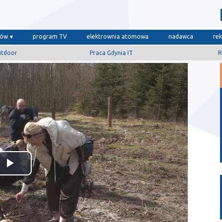
dów
program TV
elektrownia atomowa
nadawca
re
utdoor
Praca Gdynia IT
R
Odtwórz
wideo