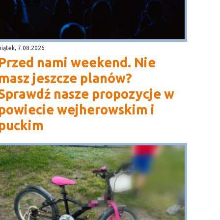
piątek, 7.08.2026
Przed nami weekend. Nie
masz jeszcze planów?
Sprawdź nasze propozycje w
powiecie wejherowskim i
puckim