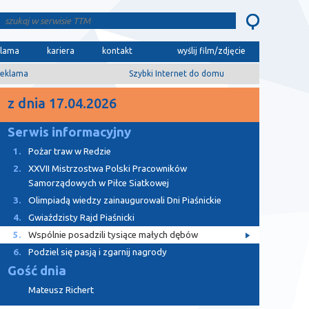
klama
kariera
kontakt
wyślij film/zdjęcie
eklama
Szybki Internet do domu
z dnia 17.04.2026
Serwis informacyjny
1.
Pożar traw w Redzie
2.
XXVII Mistrzostwa Polski Pracowników
Samorządowych w Piłce Siatkowej
3.
Olimpiadą wiedzy zainaugurowali Dni Piaśnickie
4.
Gwiaździsty Rajd Piaśnicki
5.
Wspólnie posadzili tysiące małych dębów
6.
Podziel się pasją i zgarnij nagrody
Gość dnia
Mateusz Richert