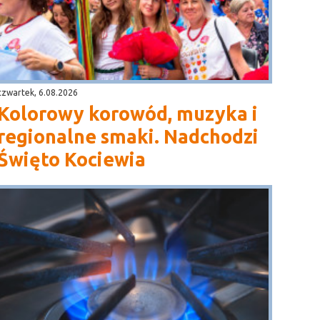
czwartek, 6.08.2026
Kolorowy korowód, muzyka i
regionalne smaki. Nadchodzi
Święto Kociewia