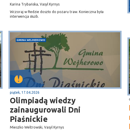
Karina Trybańska, Vasyl Kyrnys
widok na Bałtyk
Wczoraj w Redzie doszło do pożaru traw. Konieczna była
interwencja służb.
GMINA WEJHEROWO
piątek, 17.04.2026
Olimpiadą wiedzy
zainaugurowali Dni
Piaśnickie
Mieszko Weltrowski, Vasyl Kyrnys