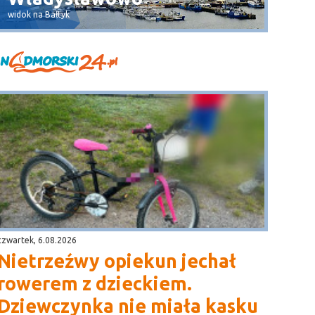
widok na Półwysep Helski
ulica Ryb
czwartek, 6.08.2026
Nietrzeźwy opiekun jechał
rowerem z dzieckiem.
Dziewczynka nie miała kasku