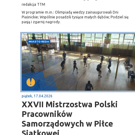
redakcja TTM
plaża
W programie m.in.: Olimpiadą wiedzy zainaugurowali Dni
Piaśnickie; Wspólnie posadzili tysiące małych dębów; Podziel się
pasją i zgarnij nagrody.
MIASTO REDA
piątek, 17.04.2026
XXVII Mistrzostwa Polski
Pracowników
Samorządowych w Piłce
Siatkowej