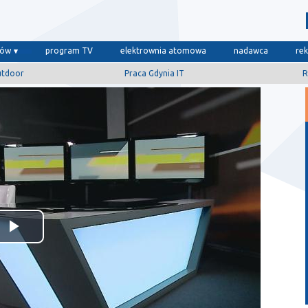
dów
program TV
elektrownia atomowa
nadawca
re
utdoor
Praca Gdynia IT
R
Odtwórz
wideo