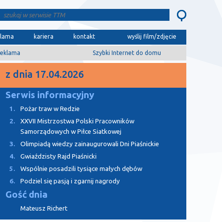
klama
kariera
kontakt
wyślij film/zdjęcie
eklama
Szybki Internet do domu
z dnia 17.04.2026
Serwis informacyjny
1.
Pożar traw w Redzie
2.
XXVII Mistrzostwa Polski Pracowników
Samorządowych w Piłce Siatkowej
3.
Olimpiadą wiedzy zainaugurowali Dni Piaśnickie
4.
Gwiaździsty Rajd Piaśnicki
5.
Wspólnie posadzili tysiące małych dębów
6.
Podziel się pasją i zgarnij nagrody
Gość dnia
Mateusz Richert