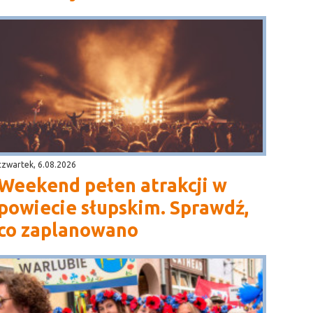
czwartek, 6.08.2026
Weekend pełen atrakcji w
powiecie słupskim. Sprawdź,
co zaplanowano