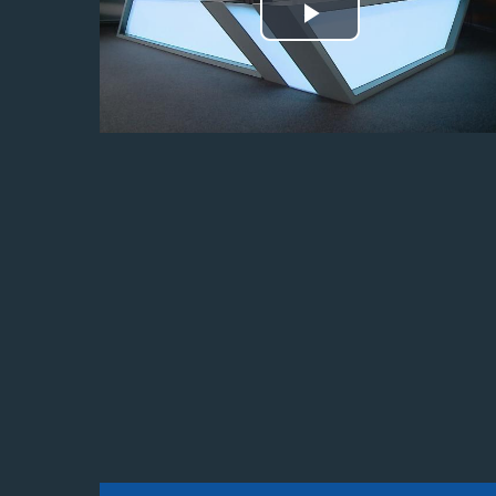
Odtwórz
wideo