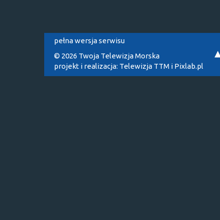
pełna wersja serwisu
© 2026 Twoja Telewizja Morska
projekt i realizacja:
Telewizja TTM
i
Pixlab.pl