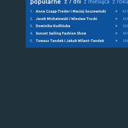
popularne
z 7 dni
z miesiąca
z rok
1.
Anna Czapp-Treder i Maciej Soczewiński
63
2.
Jacek Michałowski i Wiesław Trocki
56
3.
Dominika Kudlińska
50
4.
Sunset Sailing Fashion Show
40
5.
Tomasz Tandek i Jakub Wilant-Tandek
38