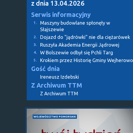
z dnia 13.04.2026
Serwis informacyjny
Maszyny budowlane spłonęły w
1.
Słajszewie
Dojazd do "jądrówki" nie dla ciężarówek
2.
Ruszyła Akademia Energii Jądrowej
3.
W Bolszewie odbył się Pchli Targ
4.
Krokiem przez Historię Gminy Wejherowo
5.
Gość dnia
Ireneusz Izdebski
Z Archiwum TTM
Z Archiwum TTM
WOJEWÓDZTWO POMORSKIE