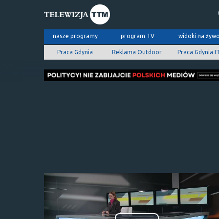
nasze programy
program TV
widoki na żyw
Praca Gdynia
Reklama Outdoor
Praca Gdynia I