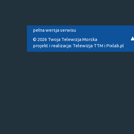
pełna wersja serwisu
© 2026 Twoja Telewizja Morska
projekt i realizacja:
Telewizja TTM
i
Pixlab.pl