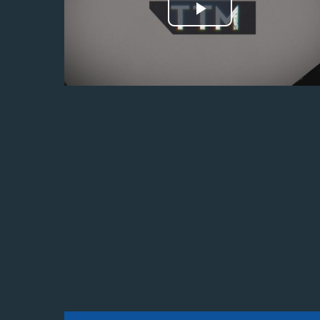
Odtwórz
wideo