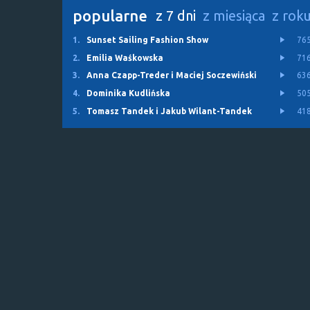
popularne
z 7 dni
z miesiąca
z rok
1.
Sunset Sailing Fashion Show
76
2.
Emilia Waśkowska
71
3.
Anna Czapp-Treder i Maciej Soczewiński
63
4.
Dominika Kudlińska
50
5.
Tomasz Tandek i Jakub Wilant-Tandek
41