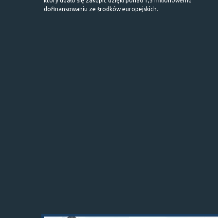
który udało się zakupić dzięki ponad 1,5 milionowemu
dofinansowaniu ze środków europejskich.