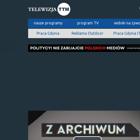
nasze programy
program TV
widoki na żyw
Praca Gdynia
Reklama Outdoor
Praca Gdynia I