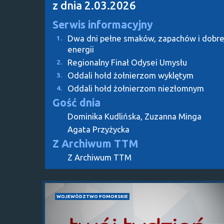
z dnia 2.03.2026
Serwis informacyjny
Dwa dni pełne smaków, zapachów i dobre
1.
energii
Regionalny Finał Odysei Umysłu
2.
Oddali hołd żołnierzom wyklętym
3.
Oddali hołd żołnierzom niezłomnym
4.
Gość dnia
Dominika Kudlińska, Zuzanna Minga
Agata Przyżycka
Z Archiwum TTM
Z Archiwum TTM
WOJEWÓDZTWO POMORSKIE