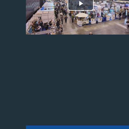
Odtwórz
wideo