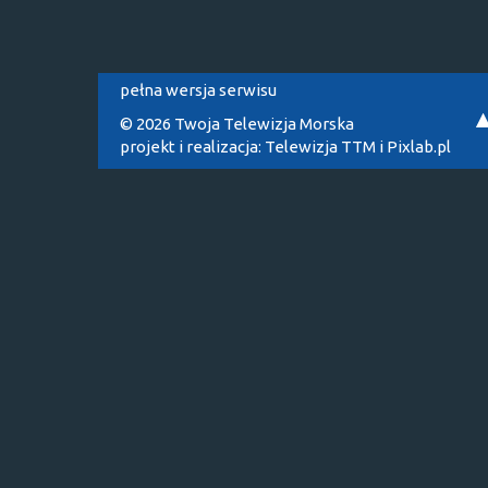
pełna wersja serwisu
© 2026 Twoja Telewizja Morska
projekt i realizacja:
Telewizja TTM
i
Pixlab.pl