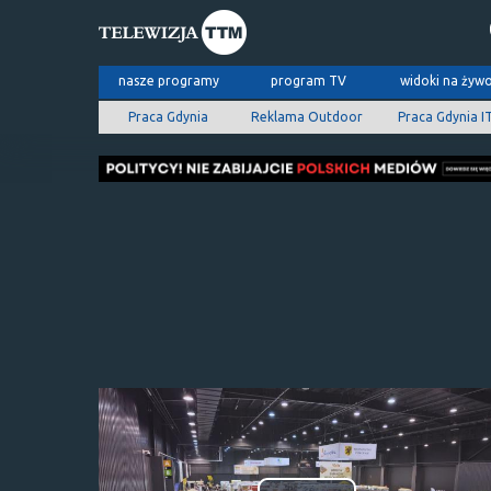
nasze programy
program TV
widoki na żyw
Praca Gdynia
Reklama Outdoor
Praca Gdynia I