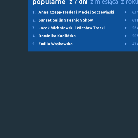
popularne
z 7 dni
z miesiąca
z rok
1.
Anna Czapp-Treder i Maciej Soczewiński
63
2.
Sunset Sailing Fashion Show
61
3.
Jacek Michałowski i Wiesław Trocki
56
4.
Dominika Kudlińska
50
5.
Emilia Waśkowska
43