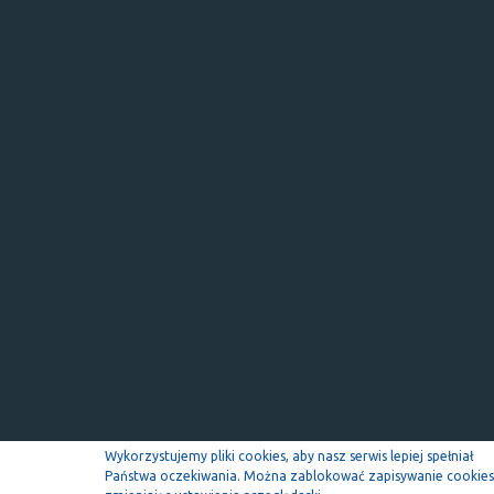
Wykorzystujemy pliki cookies, aby nasz serwis lepiej spełniał
Państwa oczekiwania. Można zablokować zapisywanie cookies