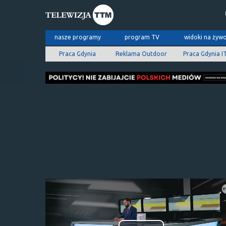
nasze programy
program TV
widoki na żyw
Praca Gdynia
Reklama Outdoor
Praca Gdynia I