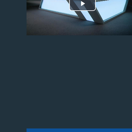
Odtwórz
wideo