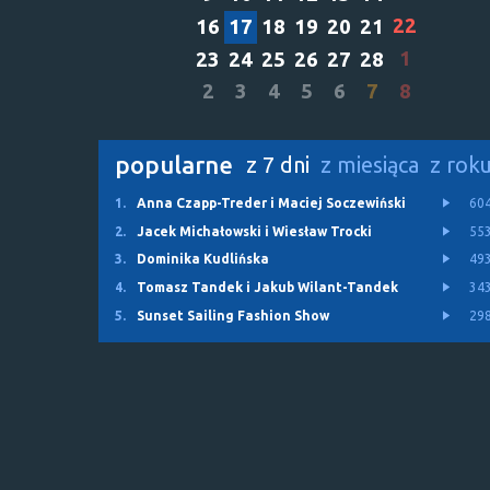
22
16
17
18
19
20
21
1
23
24
25
26
27
28
2
3
4
5
6
7
8
popularne
z 7 dni
z miesiąca
z rok
1.
Anna Czapp-Treder i Maciej Soczewiński
60
2.
Jacek Michałowski i Wiesław Trocki
55
3.
Dominika Kudlińska
49
4.
Tomasz Tandek i Jakub Wilant-Tandek
34
5.
Sunset Sailing Fashion Show
29