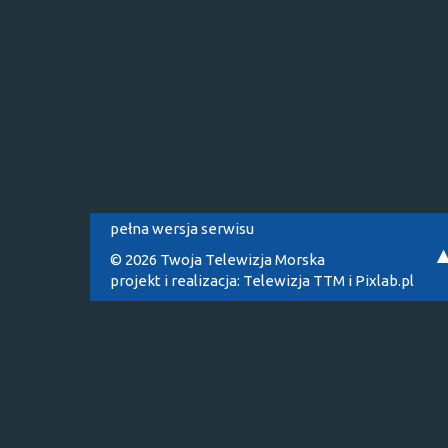
pełna wersja serwisu
© 2026 Twoja Telewizja Morska
projekt i realizacja:
Telewizja TTM
i
Pixlab.pl