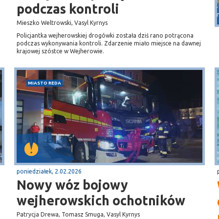
Puck
podczas kontroli
Przystań, molo
Mieszko Weltrowski, Vasyl Kyrnys
Policjantka wejherowskiej drogówki została dziś rano potrącona
podczas wykonywania kontroli. Zdarzenie miało miejsce na dawnej
krajowej szóstce w Wejherowie.
MIASTO REDA
poniedziałek, 2.02.2026
Nowy wóz bojowy
wejherowskich ochotników
Patrycja Drewa, Tomasz Smuga, Vasyl Kyrnys