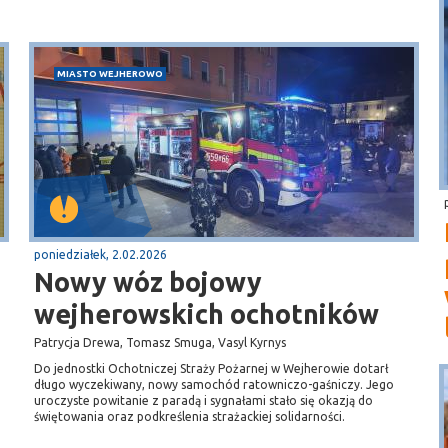
MIASTO WEJHEROWO
poniedziałek, 2.02.2026
Nowy wóz bojowy
wejherowskich ochotników
Patrycja Drewa, Tomasz Smuga, Vasyl Kyrnys
Do jednostki Ochotniczej Straży Pożarnej w Wejherowie dotarł
długo wyczekiwany, nowy samochód ratowniczo-gaśniczy. Jego
uroczyste powitanie z paradą i sygnałami stało się okazją do
świętowania oraz podkreślenia strażackiej solidarności.