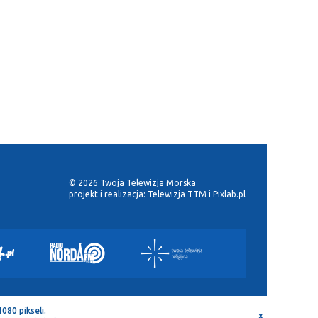
© 2026 Twoja Telewizja Morska
projekt i realizacja:
Telewizja TTM
i
Pixlab.pl
080 pikseli.
x