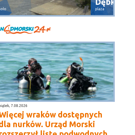
Dębki
Wła
plaża
widok na 
piątek, 7.08.2026
Więcej wraków dostępnych
dla nurków. Urząd Morski
rozszerzył listę podwodnych