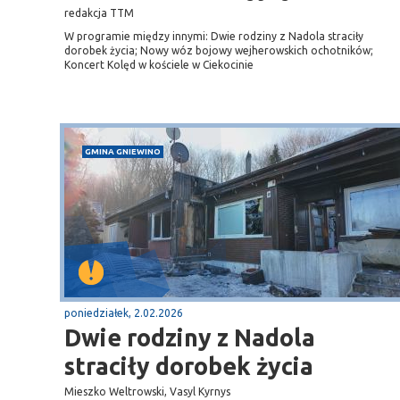
Sopot
redakcja TTM
gą krajową nr 6
plaża
W programie między innymi: Dwie rodziny z Nadola straciły
dorobek życia; Nowy wóz bojowy wejherowskich ochotników;
Koncert Kolęd w kościele w Ciekocinie
GMINA GNIEWINO
poniedziałek, 2.02.2026
Dwie rodziny z Nadola
straciły dorobek życia
Mieszko Weltrowski, Vasyl Kyrnys