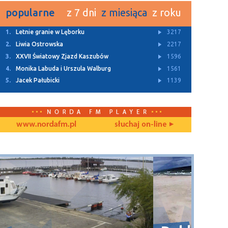
popularne
z 7 dni
z miesiąca
z roku
1.
Letnie granie w Lęborku
3217
2.
Liwia Ostrowska
2217
3.
XXVII Światowy Zjazd Kaszubów
1596
4.
Monika Labuda i Urszula Walburg
1561
5.
Jacek Pałubicki
1139