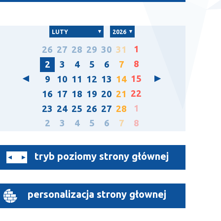
LUTY
2026
1
26
27
28
29
30
31
8
2
3
4
5
6
7
15
9
10
11
12
13
14
22
16
17
18
19
20
21
1
23
24
25
26
27
28
2
3
4
5
6
7
8
tryb poziomy strony głównej
personalizacja strony głownej