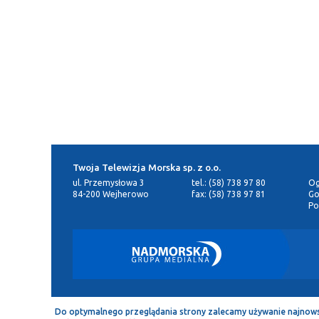
Twoja Telewizja Morska sp. z o.o.
ul. Przemysłowa 3
tel.: (58) 738 97 80
Og
84-200 Wejherowo
fax: (58) 738 97 81
Go
Po
Do optymalnego przeglądania strony zalecamy używanie najnowszej