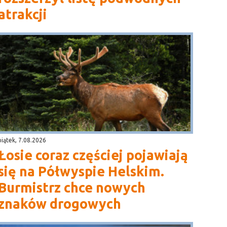
atrakcji
piątek, 7.08.2026
Łosie coraz częściej pojawiają
się na Półwyspie Helskim.
Burmistrz chce nowych
znaków drogowych