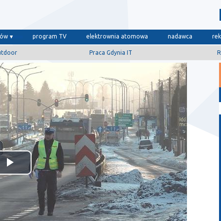
dów
program TV
elektrownia atomowa
nadawca
re
utdoor
Praca Gdynia IT
R
Odtwórz
wideo