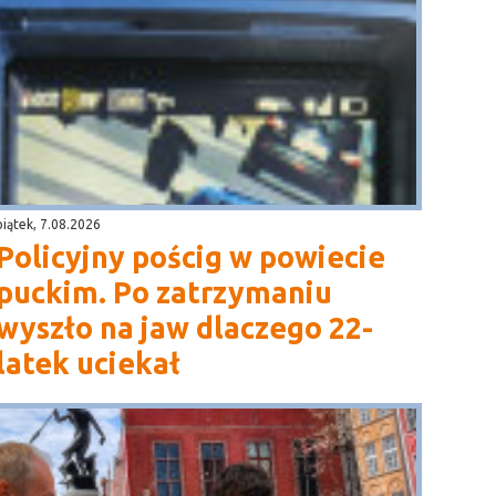
piątek, 7.08.2026
Policyjny pościg w powiecie
puckim. Po zatrzymaniu
wyszło na jaw dlaczego 22-
latek uciekał