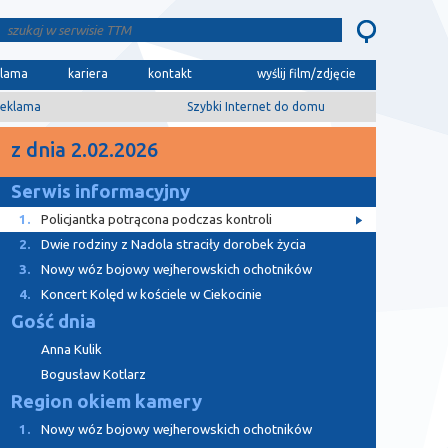
klama
kariera
kontakt
wyślij film/zdjęcie
eklama
Szybki Internet do domu
z dnia 2.02.2026
Serwis informacyjny
1.
Policjantka potrącona podczas kontroli
2.
Dwie rodziny z Nadola straciły dorobek życia
3.
Nowy wóz bojowy wejherowskich ochotników
4.
Koncert Kolęd w kościele w Ciekocinie
Gość dnia
Anna Kulik
Bogusław Kotlarz
Region okiem kamery
1.
Nowy wóz bojowy wejherowskich ochotników