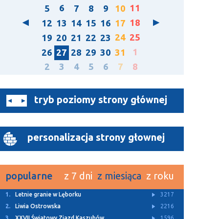
6
11
5
7
8
9
10
18
12
13
14
15
16
17
24
25
19
20
21
22
23
1
26
27
28
29
30
31
2
3
4
5
6
7
8
tryb poziomy strony głównej
personalizacja strony głownej
popularne
z 7 dni
z miesiąca
z roku
1.
Z Archiwum TTM
11380
2.
Rusza budowa dwóch ulic w Bolszewie
4931
3.
Letnie granie w Lęborku
3217