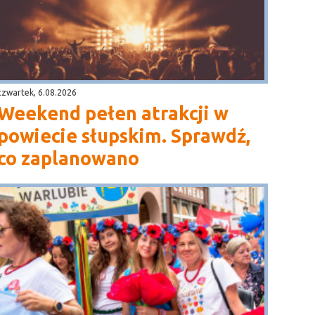
czwartek, 6.08.2026
Weekend pełen atrakcji w
powiecie słupskim. Sprawdź,
co zaplanowano