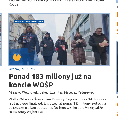
Wejherowskiego I kadencji. Przewodniczącą rady została Regina
Kobus.
MIASTO WEJHEROWO
wtorek, 27.01.2026
Ponad 183 miliony już na
koncie WOŚP
Mieszko Weltrowski, Jakub Szumilas, Mateusz Paderewski
Wielka Orkiestra Świątecznej Pomocy Zagrała po raz 34. Podczas
niedzielnego finału udało się zebrać ponad 183 miliony złotych, a
to jeszcze nie koniec liczenia. Do tego wyniku dołożyli się także
mieszkańcy Wejherowa.