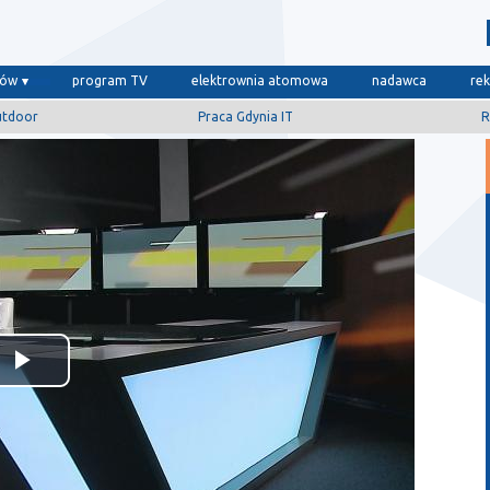
dów
program TV
elektrownia atomowa
nadawca
re
utdoor
Praca Gdynia IT
R
Odtwórz
wideo