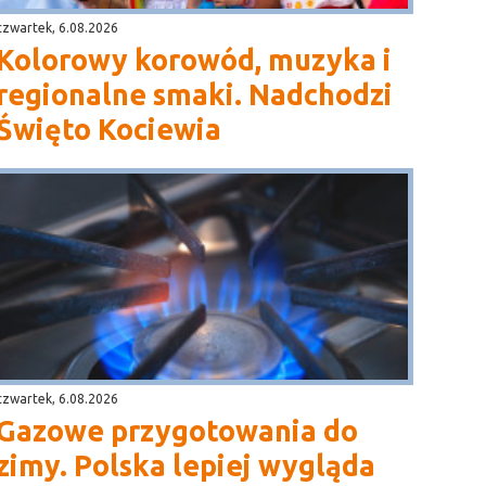
czwartek, 6.08.2026
Kolorowy korowód, muzyka i
regionalne smaki. Nadchodzi
Święto Kociewia
czwartek, 6.08.2026
Gazowe przygotowania do
zimy. Polska lepiej wygląda