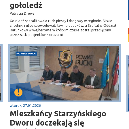
gołoledź
Patrycja Drewa
Gołoledź sparaliżowała ruch pieszy i drogowy w regionie. Śliskie
chodniki i ulice spowodowały lawinę upadków, a Szpitalny Oddział
Ratunkowy w Wejherowie w krótkim czasie został przeciążony
przez setki pacjentów z urazami.
POWIAT PUCKI
Puck
Przystań, molo
wtorek, 27.01.2026
Mieszkańcy Starzyńskiego
Dworu doczekają się