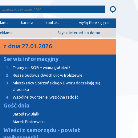
klama
kariera
kontakt
wyślij film/zdjęcie
eklama
Szybki Internet do domu
z dnia 27.01.2026
Serwis informacyjny
1.
Tłumy na SOR – winna gołoledź
2.
Rusza budowa dwóch ulic w Bolszewie
3.
Mieszkańcy Starzyńskiego Dworu doczekają się
chodnika
4.
Wspólne tworzenie, wspólna radość
Gość dnia
Jarosław Białk
Marek Piotrowski
Wieści z samorządu - powiat
wejherowski