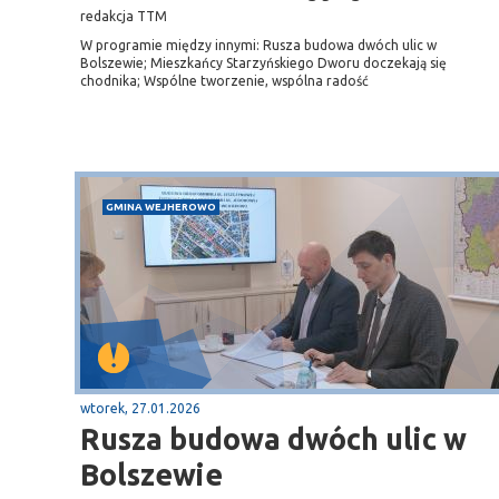
redakcja TTM
W programie między innymi: Rusza budowa dwóch ulic w
Bolszewie; Mieszkańcy Starzyńskiego Dworu doczekają się
chodnika; Wspólne tworzenie, wspólna radość
GMINA WEJHEROWO
Sopot
gą krajową nr 6
plaża
wtorek, 27.01.2026
Rusza budowa dwóch ulic w
Bolszewie