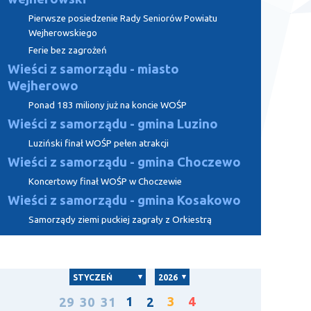
Pierwsze posiedzenie Rady Seniorów Powiatu
Wejherowskiego
Ferie bez zagrożeń
Wieści z samorządu - miasto
Wejherowo
Ponad 183 miliony już na koncie WOŚP
Wieści z samorządu - gmina Luzino
Luziński finał WOŚP pełen atrakcji
Wieści z samorządu - gmina Choczewo
Koncertowy finał WOŚP w Choczewie
Wieści z samorządu - gmina Kosakowo
Samorządy ziemi puckiej zagrały z Orkiestrą
STYCZEŃ
2026
1
3
4
29
30
31
2