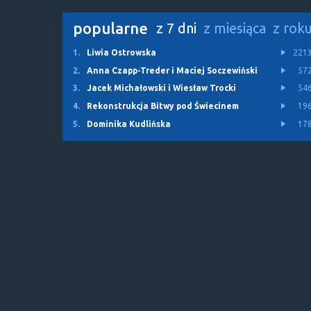
popularne
z 7 dni
z miesiąca
z rok
1.
Liwia Ostrowska
221
2.
Anna Czapp-Treder i Maciej Soczewiński
57
3.
Jacek Michałowski i Wiesław Trocki
54
4.
Rekonstrukcja Bitwy pod Świecinem
19
5.
Dominika Kudlińska
17