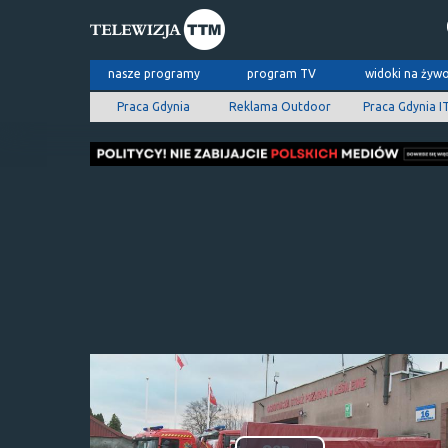
nasze programy
program TV
widoki na żyw
Praca Gdynia
Reklama Outdoor
Praca Gdynia I