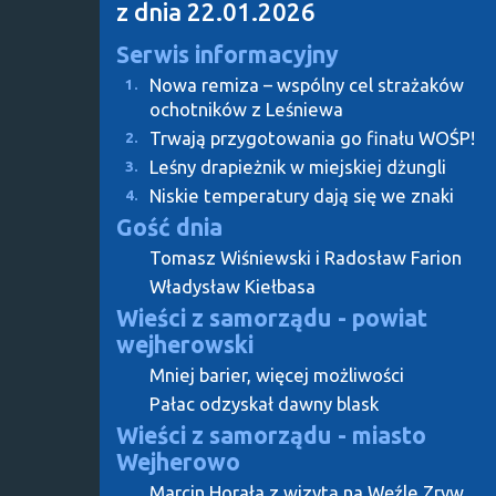
z dnia 22.01.2026
Serwis informacyjny
Nowa remiza – wspólny cel strażaków
1.
ochotników z Leśniewa
Trwają przygotowania go finału WOŚP!
2.
Leśny drapieżnik w miejskiej dżungli
3.
Niskie temperatury dają się we znaki
4.
Gość dnia
Tomasz Wiśniewski i Radosław Farion
Władysław Kiełbasa
Wieści z samorządu - powiat
wejherowski
Mniej barier, więcej możliwości
Pałac odzyskał dawny blask
Wieści z samorządu - miasto
Wejherowo
Marcin Horała z wizytą na Węźle Zryw