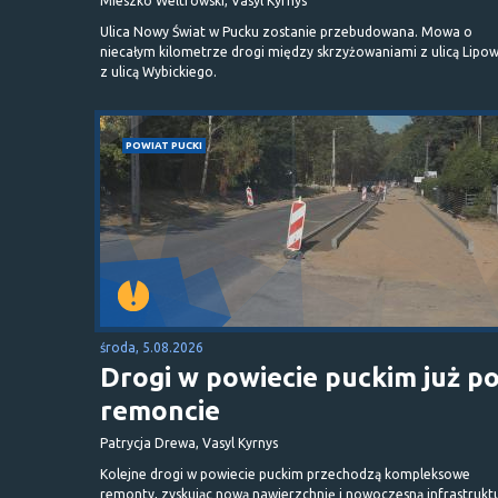
Mieszko Weltrowski, Vasyl Kyrnys
Ulica Nowy Świat w Pucku zostanie przebudowana. Mowa o
niecałym kilometrze drogi między skrzyżowaniami z ulicą Lipow
z ulicą Wybickiego.
POWIAT PUCKI
środa, 5.08.2026
Drogi w powiecie puckim już p
remoncie
Patrycja Drewa, Vasyl Kyrnys
Kolejne drogi w powiecie puckim przechodzą kompleksowe
remonty, zyskując nową nawierzchnię i nowoczesną infrastrukt