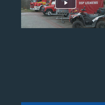
Odtwórz
wideo