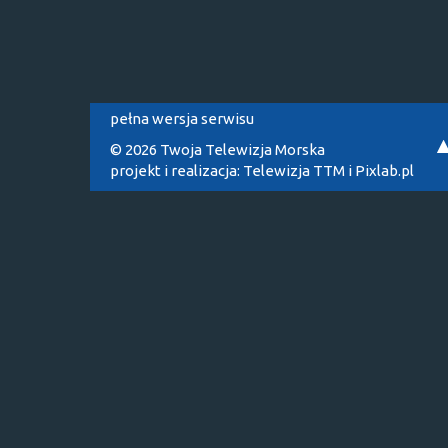
pełna wersja serwisu
© 2026 Twoja Telewizja Morska
projekt i realizacja:
Telewizja TTM
i
Pixlab.pl