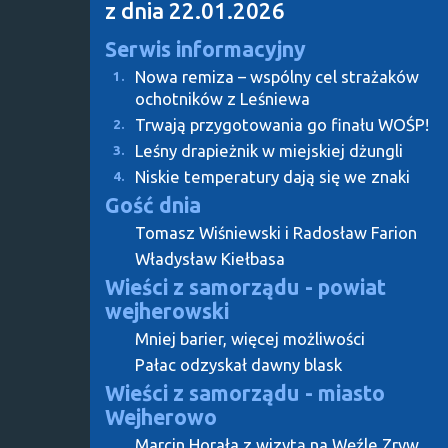
z dnia 22.01.2026
Serwis informacyjny
Nowa remiza – wspólny cel strażaków
1.
ochotników z Leśniewa
Trwają przygotowania go finału WOŚP!
2.
Leśny drapieżnik w miejskiej dżungli
3.
Niskie temperatury dają się we znaki
4.
Gość dnia
Tomasz Wiśniewski i Radosław Farion
Władysław Kiełbasa
Wieści z samorządu - powiat
wejherowski
Mniej barier, więcej możliwości
Pałac odzyskał dawny blask
Wieści z samorządu - miasto
Wejherowo
Marcin Horała z wizytą na Węźle Zryw