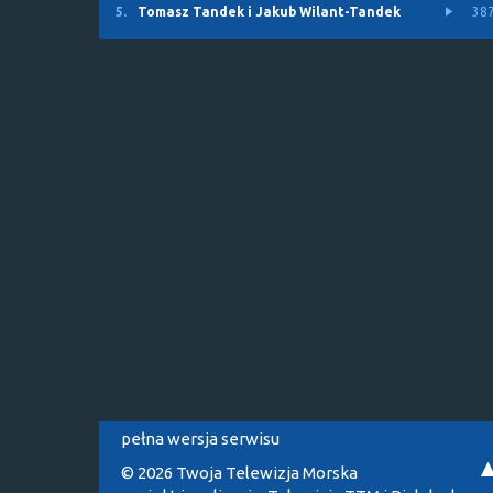
5.
Tomasz Tandek i Jakub Wilant-Tandek
38
pełna wersja serwisu
© 2026 Twoja Telewizja Morska