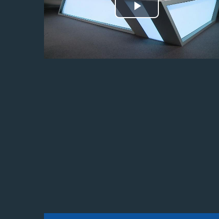
Odtwórz
wideo