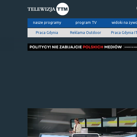
nasze programy
program TV
widoki na żyw
Praca Gdynia
Reklama Outdoor
Praca Gdynia I