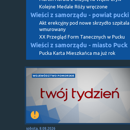
Kolejne Medale Róży wręczone
Wieści z samorządu - powiat pucki
Akt erekcyjny pod nowe skrzydło szpitala
wmurowany
XX Przegląd Form Tanecznych w Pucku
Wieści z samorządu - miasto Puck
Pucka Karta Mieszkańca ma już rok
WOJEWÓDZTWO POMORSKIE
sobota, 8.08.2026