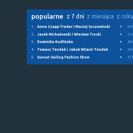
popularne
z 7 dni
z miesiąca
z rok
1.
Anna Czapp-Treder i Maciej Soczewiński
60
2.
Jacek Michałowski i Wiesław Trocki
55
3.
Dominika Kudlińska
49
4.
Tomasz Tandek i Jakub Wilant-Tandek
38
5.
Sunset Sailing Fashion Show
33