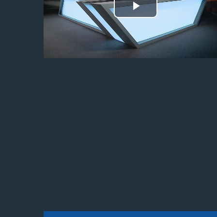
Odtwórz
wideo