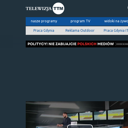
nasze programy
program TV
widoki na żyw
Praca Gdynia
Reklama Outdoor
Praca Gdynia I