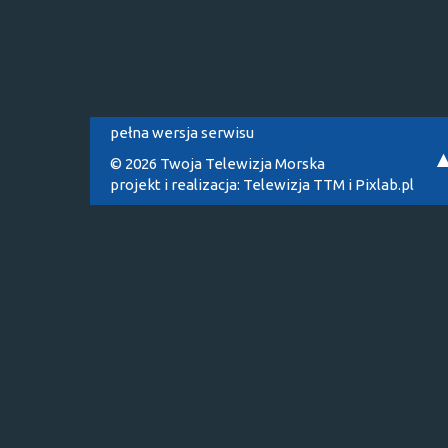
pełna wersja serwisu
© 2026 Twoja Telewizja Morska
projekt i realizacja:
Telewizja TTM
i
Pixlab.pl