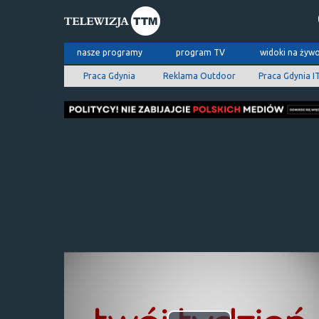
nasze programy
program TV
widoki na żyw
Praca Gdynia
Reklama Outdoor
Praca Gdynia I