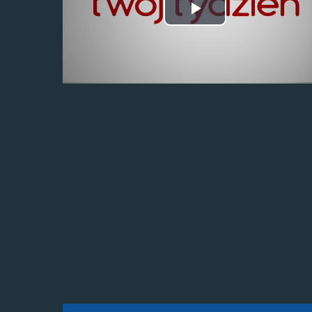
Odtwórz
wideo