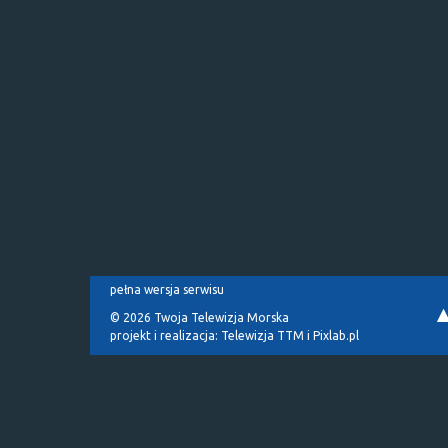
pełna wersja serwisu
© 2026 Twoja Telewizja Morska
projekt i realizacja:
Telewizja TTM
i
Pixlab.pl