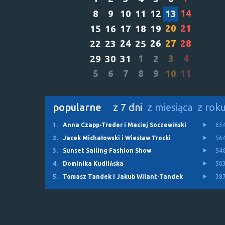
14
8
9
10
11
12
13
20
21
15
16
17
18
19
24
26
27
28
22
23
25
1
3
4
29
30
31
2
5
6
7
8
9
10
11
popularne
z 7 dni
z miesiąca
z rok
1.
Anna Czapp-Treder i Maciej Soczewiński
63
2.
Jacek Michałowski i Wiesław Trocki
56
3.
Sunset Sailing Fashion Show
54
4.
Dominika Kudlińska
50
5.
Tomasz Tandek i Jakub Wilant-Tandek
38