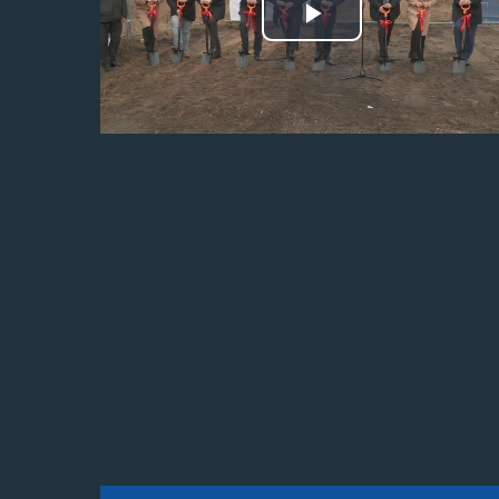
Odtwórz
wideo