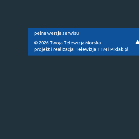
pełna wersja serwisu
© 2026 Twoja Telewizja Morska
projekt i realizacja:
Telewizja TTM
i
Pixlab.pl