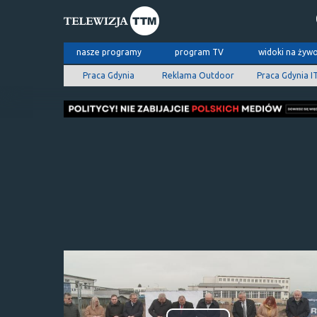
nasze programy
program TV
widoki na żyw
Praca Gdynia
Reklama Outdoor
Praca Gdynia I