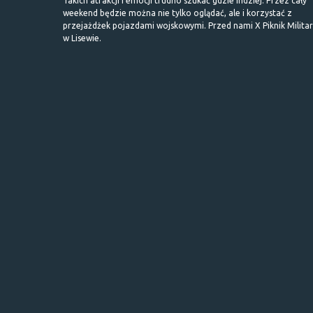
Takich atrakcji i emocji trudno szukać gdzie indziej. Przez cały
weekend będzie można nie tylko oglądać, ale i korzystać z
przejażdżek pojazdami wojskowymi. Przed nami X Piknik Milita
w Lisewie.