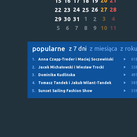
20
21
15
16
17
18
19
24
26
27
28
22
23
25
1
3
4
29
30
31
2
5
6
7
8
9
10
11
popularne
z 7 dni
z miesiąca
z rok
1.
Anna Czapp-Treder i Maciej Soczewiński
61
2.
Jacek Michałowski i Wiesław Trocki
55
3.
Dominika Kudlińska
49
4.
Tomasz Tandek i Jakub Wilant-Tandek
38
5.
Sunset Sailing Fashion Show
35