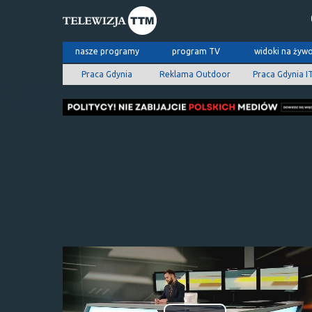
nasze programy
program TV
widoki na żyw
Praca Gdynia
Reklama Outdoor
Praca Gdynia I