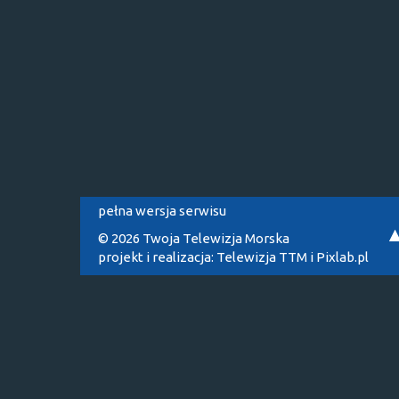
pełna wersja serwisu
© 2026 Twoja Telewizja Morska
projekt i realizacja:
Telewizja TTM
i
Pixlab.pl