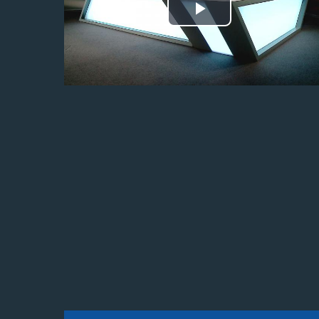
Odtwórz
wideo