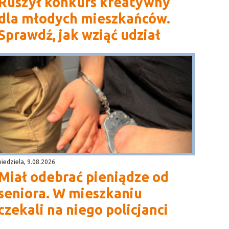
Ruszył konkurs kreatywny
dla młodych mieszkańców.
Sprawdź, jak wziąć udział
niedziela, 9.08.2026
Miał odebrać pieniądze od
seniora. W mieszkaniu
czekali na niego policjanci