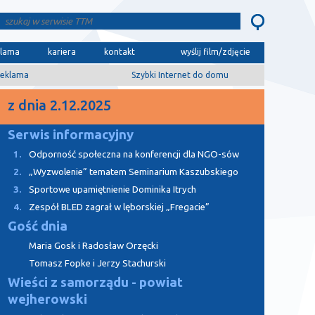
klama
kariera
kontakt
wyślij film/zdjęcie
eklama
Szybki Internet do domu
z dnia 2.12.2025
Serwis informacyjny
1.
Odporność społeczna na konferencji dla NGO-sów
2.
„Wyzwolenie” tematem Seminarium Kaszubskiego
3.
Sportowe upamiętnienie Dominika Itrych
4.
Zespół BLED zagrał w lęborskiej „Fregacie”
Gość dnia
Maria Gosk i Radosław Orzęcki
Tomasz Fopke i Jerzy Stachurski
Wieści z samorządu - powiat
wejherowski