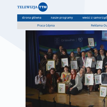
strona główna
nasze programy
wieści z samorzą
Praca Gdynia
Reklama O