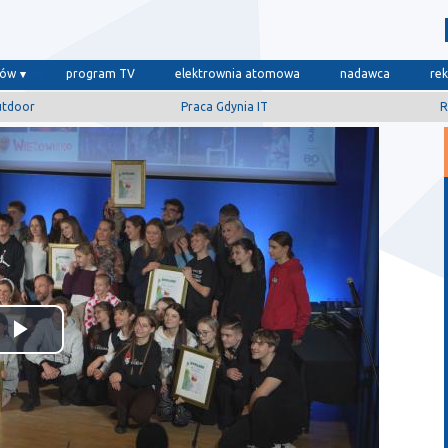
dów
program TV
elektrownia atomowa
nadawca
re
utdoor
Praca Gdynia IT
R
Odtwórz
wideo