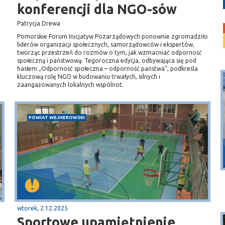
konferencji dla NGO-sów
Patrycja Drewa
Pomorskie Forum Inicjatyw Pozarządowych ponownie zgromadziło
liderów organizacji społecznych, samorządowców i ekspertów,
tworząc przestrzeń do rozmów o tym, jak wzmacniać odporność
społeczną i państwową. Tegoroczna edycja, odbywająca się pod
hasłem „Odporność społeczna – odporność państwa”, podkreśla
kluczową rolę NGO w budowaniu trwałych, silnych i
zaangażowanych lokalnych wspólnot.
POWIAT WEJHEROWSKI
Puck
Przystań, molo
wtorek, 2.12.2025
Sportowe upamiętnienie