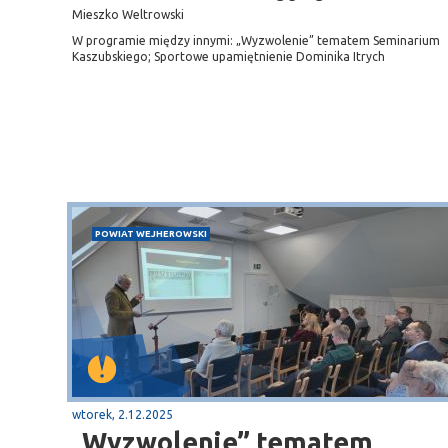
Mieszko Weltrowski
W programie między innymi: „Wyzwolenie” tematem Seminarium
Kaszubskiego; Sportowe upamiętnienie Dominika Itrych
POWIAT WEJHEROWSKI
Sopot
gą krajową nr 6
plaża
wtorek, 2.12.2025
„Wyzwolenie” tematem