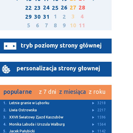
24
26
27
28
22
23
25
1
3
4
29
30
31
2
5
6
7
8
9
10
11
tryb poziomy strony głównej
personalizacja strony głownej
popularne
z 7 dni
z miesiąca
z roku
1.
Z Archiwum TTM
11549
2.
Rusza budowa dwóch ulic w Bolszewie
4932
3.
Letnie granie w Lęborku
3218
4.
Za nami Kaszubski Kiermasz Wielkanocny
3146
5.
„Lodówka społeczna” stanęła w Redzie
3113