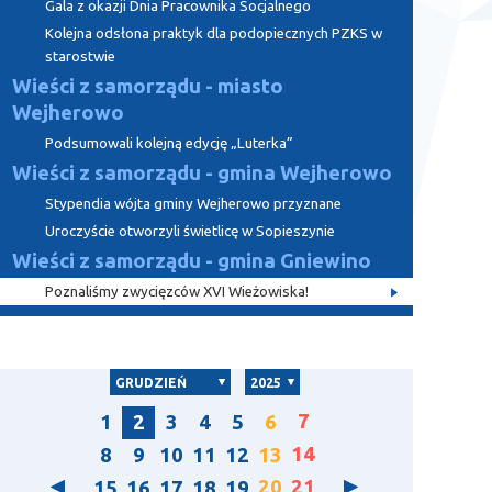
Gala z okazji Dnia Pracownika Socjalnego
Kolejna odsłona praktyk dla podopiecznych PZKS w
starostwie
Wieści z samorządu - miasto
Wejherowo
Podsumowali kolejną edycję „Luterka”
Wieści z samorządu - gmina Wejherowo
Stypendia wójta gminy Wejherowo przyznane
Uroczyście otworzyli świetlicę w Sopieszynie
Wieści z samorządu - gmina Gniewino
Poznaliśmy zwycięzców XVI Wieżowiska!
GRUDZIEŃ
2025
7
1
2
3
4
5
6
14
8
9
10
11
12
13
20
21
15
16
17
18
19