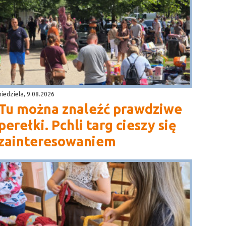
niedziela, 9.08.2026
Tu można znaleźć prawdziwe
perełki. Pchli targ cieszy się
zainteresowaniem