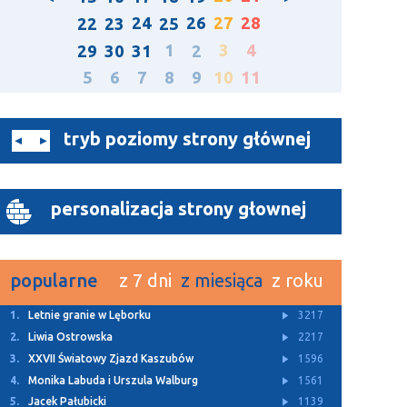
24
26
27
28
22
23
25
1
3
4
29
30
31
2
5
6
7
8
9
10
11
tryb poziomy strony głównej
personalizacja strony głownej
popularne
z 7 dni
z miesiąca
z roku
1.
Z Archiwum TTM
11402
2.
Rusza budowa dwóch ulic w Bolszewie
4931
3.
Letnie granie w Lęborku
3217
4.
Za nami Kaszubski Kiermasz Wielkanocny
3143
5.
„Lodówka społeczna” stanęła w Redzie
3113