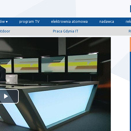
dów
program TV
elektrownia atomowa
nadawca
re
utdoor
Praca Gdynia IT
R
Odtwórz
wideo