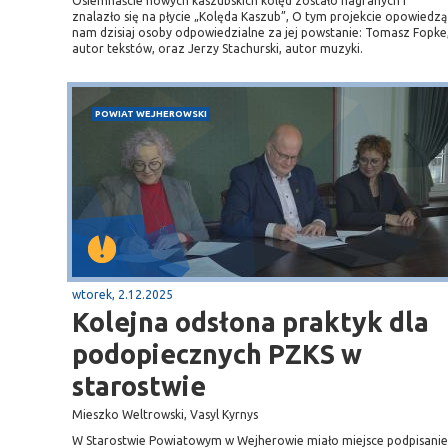
Osiemnaście nowych kaszubskich kolęd zostało nagranych i
znalazło się na płycie „Kolęda Kaszub”, O tym projekcie opowiedzą
nam dzisiaj osoby odpowiedzialne za jej powstanie: Tomasz Fopke
autor tekstów, oraz Jerzy Stachurski, autor muzyki.
POWIAT WEJHEROWSKI
wtorek, 2.12.2025
Kolejna odsłona praktyk dla
podopiecznych PZKS w
starostwie
Mieszko Weltrowski, Vasyl Kyrnys
W Starostwie Powiatowym w Wejherowie miało miejsce podpisanie