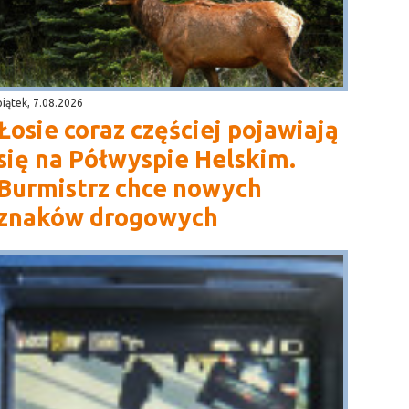
piątek, 7.08.2026
Łosie coraz częściej pojawiają
się na Półwyspie Helskim.
Burmistrz chce nowych
znaków drogowych