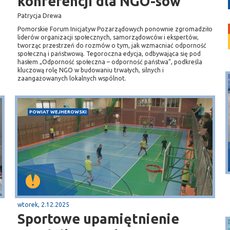
konferencji dla NGO-sów
Patrycja Drewa
Pomorskie Forum Inicjatyw Pozarządowych ponownie zgromadziło
liderów organizacji społecznych, samorządowców i ekspertów,
tworząc przestrzeń do rozmów o tym, jak wzmacniać odporność
społeczną i państwową. Tegoroczna edycja, odbywająca się pod
hasłem „Odporność społeczna – odporność państwa”, podkreśla
kluczową rolę NGO w budowaniu trwałych, silnych i
zaangażowanych lokalnych wspólnot.
POWIAT WEJHEROWSKI
Puck
Przystań, molo
wtorek, 2.12.2025
Sportowe upamiętnienie