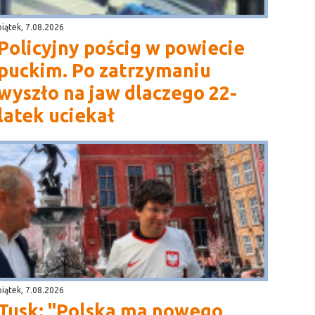
piątek, 7.08.2026
Policyjny pościg w powiecie
puckim. Po zatrzymaniu
wyszło na jaw dlaczego 22-
latek uciekał
piątek, 7.08.2026
Tusk: "Polska ma nowego