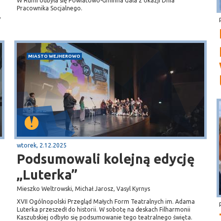
W Rumi odbyła się Powiatowo-Gminna Gala z okazji Dnia
Pracownika Socjalnego.
,
MIASTO WEJHEROWO
wtorek, 2.12.2025
Podsumowali kolejną edycję
„Luterka”
Mieszko Weltrowski, Michał Jarosz, Vasyl Kyrnys
XVII Ogólnopolski Przegląd Małych Form Teatralnych im. Adama
Luterka przeszedł do historii. W sobotę na deskach Filharmonii
Kaszubskiej odbyło się podsumowanie tego teatralnego święta.