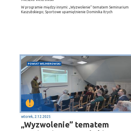
W programie między innymi: „Wyzwolenie” tematem Seminarium
Kaszubskiego; Sportowe upamiętnienie Dominika Itrych
POWIAT WEJHEROWSKI
Sopot
gą krajową nr 6
plaża
wtorek, 2.12.2025
„Wyzwolenie” tematem