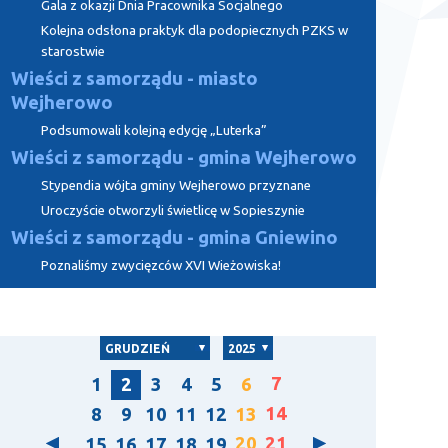
Gala z okazji Dnia Pracownika Socjalnego
Kolejna odsłona praktyk dla podopiecznych PZKS w
starostwie
Wieści z samorządu - miasto
Wejherowo
Podsumowali kolejną edycję „Luterka”
Wieści z samorządu - gmina Wejherowo
Stypendia wójta gminy Wejherowo przyznane
Uroczyście otworzyli świetlicę w Sopieszynie
Wieści z samorządu - gmina Gniewino
Poznaliśmy zwycięzców XVI Wieżowiska!
GRUDZIEŃ
2025
7
1
2
3
4
5
6
14
8
9
10
11
12
13
20
21
15
16
17
18
19