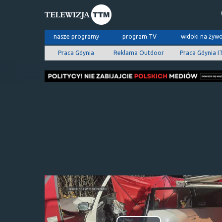
nasze programy
program TV
widoki na żyw
Praca Gdynia
Reklama Outdoor
Praca Gdynia I