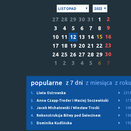
LISTOPAD
2025
2
27
28
29
30
31
1
9
3
4
5
6
7
8
15
16
10
11
12
13
14
23
17
18
19
20
21
22
30
24
25
26
27
28
29
1
2
3
4
5
6
7
popularne
z 7 dni
z miesiąca
z rok
1.
Liwia Ostrowska
221
2.
Anna Czapp-Treder i Maciej Soczewiński
57
3.
Jacek Michałowski i Wiesław Trocki
54
4.
Rekonstrukcja Bitwy pod Świecinem
19
5.
Dominika Kudlińska
19