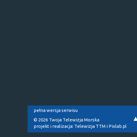
pełna wersja serwisu
© 2026 Twoja Telewizja Morska
projekt i realizacja:
Telewizja TTM
i
Pixlab.pl