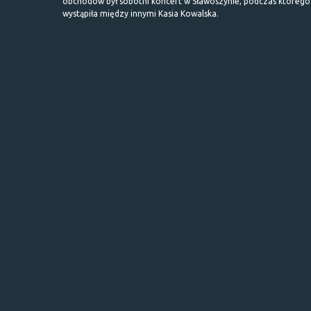
obchodów był sobotni koncert w Sławoszynie, podczas którego
wystąpiła między innymi Kasia Kowalska.