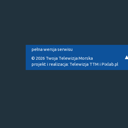
pełna wersja serwisu
© 2026 Twoja Telewizja Morska
projekt i realizacja:
Telewizja TTM
i
Pixlab.pl