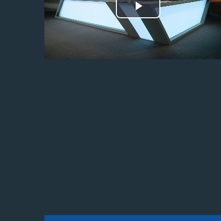
Odtwórz
wideo