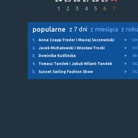
1
2
3
4
5
6
7
popularne
z 7 dni
z miesiąca
z rok
1.
Anna Czapp-Treder i Maciej Soczewiński
60
2.
Jacek Michałowski i Wiesław Trocki
55
3.
Dominika Kudlińska
49
4.
Tomasz Tandek i Jakub Wilant-Tandek
38
5.
Sunset Sailing Fashion Show
33