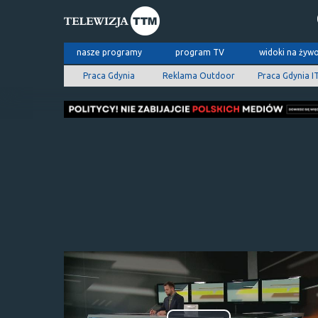
nasze programy
program TV
widoki na żyw
Praca Gdynia
Reklama Outdoor
Praca Gdynia I