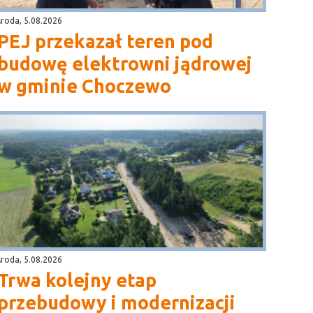
środa, 5.08.2026
PEJ przekazał teren pod
budowę elektrowni jądrowej
w gminie Choczewo
środa, 5.08.2026
Trwa kolejny etap
przebudowy i modernizacji