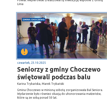
Powiat Wejherowski zrealizował tę inwestycję wspólnie z Gminą
Linia
GMINA CHOCZEWO
czwartek, 23.10.2025
Seniorzy z gminy Choczewo
świętowali podczas balu
Karina Trybańska, Marek Trybański
Gmina Choczewo w minioną sobotę zorganizowała Bal Seniora.
Wydarzenie było również okazją do uhonorowania małżeństw,
które są ze sobą ponad 50 lat.