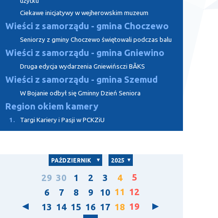
użytku
Ciekawe inicjatywy w wejherowskim muzeum
Wieści z samorządu - gmina Choczewo
Seniorzy z gminy Choczewo świętowali podczas balu
Wieści z samorządu - gmina Gniewino
Druga edycja wydarzenia Gniewińsczi BÃKS
Wieści z samorządu - gmina Szemud
W Bojanie odbył się Gminny Dzień Seniora
Region okiem kamery
1.
Targi Kariery i Pasji w PCKZiU
PAŹDZIERNIK
2025
5
29
30
1
2
3
4
11
12
6
7
8
9
10
19
13
14
15
16
17
18