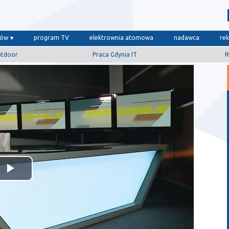
dów
program TV
elektrownia atomowa
nadawca
re
utdoor
Praca Gdynia IT
R
Odtwórz
wideo