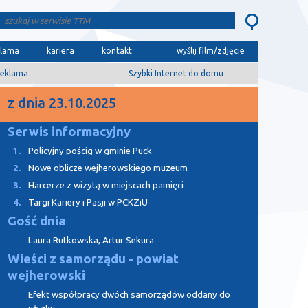
klama
kariera
kontakt
wyślij film/zdjęcie
eklama
Szybki Internet do domu
z dnia 23.10.2025
Serwis informacyjny
1.
Policyjny pościg w gminie Puck
2.
Nowe oblicze wejherowskiego muzeum
3.
Harcerze z wizytą w miejscach pamięci
4.
Targi Kariery i Pasji w PCKZiU
Gość dnia
Laura Rutkowska, Artur Sekura
Wieści z samorządu - powiat
wejherowski
Efekt współpracy dwóch samorządów oddany do