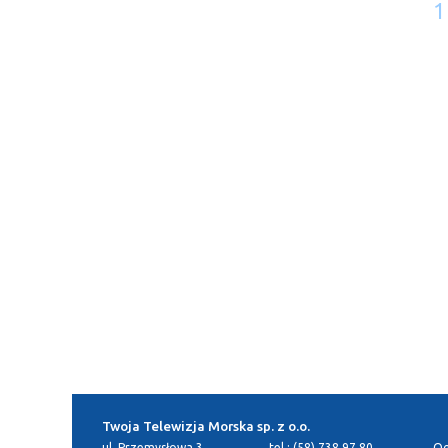
1
Twoja Telewizja Morska sp. z o.o.
ul. Przemysłowa 3
tel.: (58) 738 97 80
Og