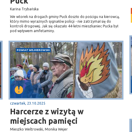
Puck
Karina Trybańska
We wtorek na drogach gminy Puck doszło do pościgu na kierowcą,
który mimo wyraźnych sygnałów policji - nie zatrzymał się do
kontroli drogowej. Jak się okazało 44-letni mieszkaniec Pucka był
pod wpływem amfetaminy.
POWIAT WEJHEROWSKI
Puck
Przystań, molo
czwartek, 23.10.2025
Harcerze z wizytą w
miejscach pamięci
Mieszko Weltrowski, Monika Wejer