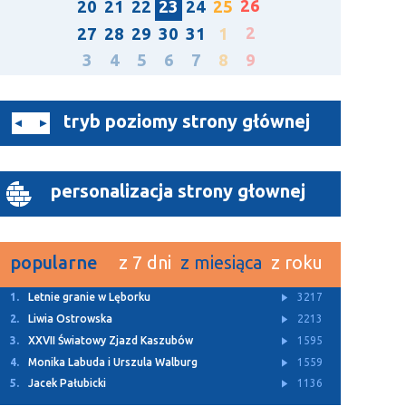
26
20
21
22
23
24
25
2
27
28
29
30
31
1
3
4
5
6
7
8
9
tryb poziomy strony głównej
personalizacja strony głownej
popularne
z 7 dni
z miesiąca
z roku
1.
Letnie granie w Lęborku
3217
2.
Liwia Ostrowska
2213
3.
XXVII Światowy Zjazd Kaszubów
1595
4.
Monika Labuda i Urszula Walburg
1559
5.
Jacek Pałubicki
1136