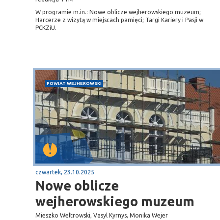
W programie m.in.: Nowe oblicze wejherowskiego muzeum;
Harcerze z wizytą w miejscach pamięci; Targi Kariery i Pasji w
PCKZiU.
POWIAT WEJHEROWSKI
Sopot
gą krajową nr 6
plaża
czwartek, 23.10.2025
Nowe oblicze
wejherowskiego muzeum
Mieszko Weltrowski, Vasyl Kyrnys, Monika Wejer