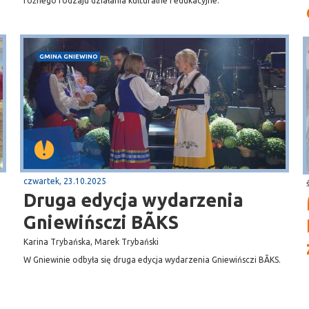
różnego rodzaju działania kulturalne i edukacyjne.
GMINA GNIEWINO
czwartek, 23.10.2025
Druga edycja wydarzenia
Gniewińsczi BÃKS
Karina Trybańska, Marek Trybański
W Gniewinie odbyła się druga edycja wydarzenia Gniewińsczi BÃKS.