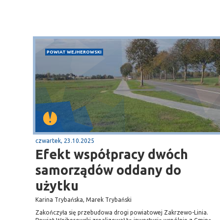
POWIAT WEJHEROWSKI
czwartek, 23.10.2025
Efekt współpracy dwóch
samorządów oddany do
użytku
Karina Trybańska, Marek Trybański
Zakończyła się przebudowa drogi powiatowej Zakrzewo-Linia.